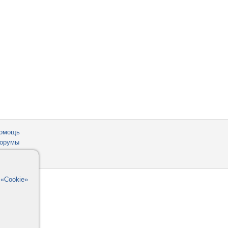
омощь
орумы
в
«Cookie»