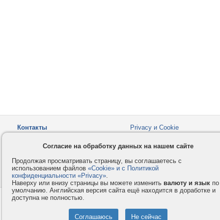
Контакты
Privacy и Cookie
Компания
Правила и условия
Согласие на обработку данных на нашем сайте
Услуги
Помощь
Продолжая просматривать страницу, вы соглашаетесь с
Как оплатить
Форумы
использованием файлов
«Cookie» и с Политикой
конфиденциальности «Privacy»
© 2008-2026
VMESTE.EU
.
- Все права защищены.
Наверху или внизу страницы вы можете изменить
валюту и язык
по
умолчанию. Английская версия сайта ещё находится в доработке и
доступна не полностью.