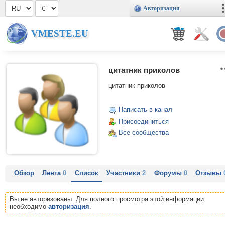
Авторизация
VMESTE.EU
цитатник приколов
цитатник приколов
Написать в канал
Присоединиться
Все сообщества
Обзор
Лента
0
Список
Участники
2
Форумы
0
Отзывы
Вы не авторизованы. Для полного просмотра этой информации
необходимо
авторизация
.