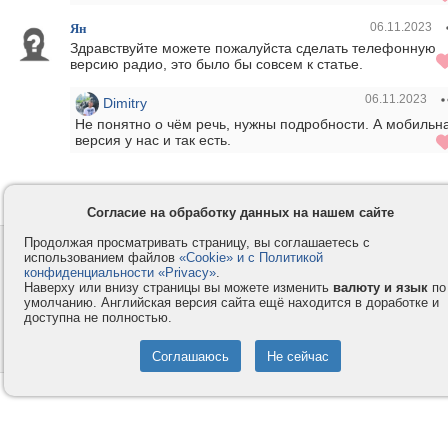
06.11.2023
Ян
Здравствуйте можете пожалуйста сделать телефонную
версию радио, это было бы совсем к статье.
06.11.2023
Dimitry
Не понятно о чём речь, нужны подробности. А мобильн
версия у нас и так есть.
Сообщить о нарушении правил на этой странице
Согласие на обработку данных на нашем сайте
Продолжая просматривать страницу, вы соглашаетесь с
Контакты
Privacy и Cookie
использованием файлов
«Cookie» и с Политикой
Компания
Правила и условия
конфиденциальности «Privacy»
.
Наверху или внизу страницы вы можете изменить
валюту и язык
по
Услуги
Помощь
умолчанию. Английская версия сайта ещё находится в доработке и
доступна не полностью.
Как оплатить
Форумы
© 2008-2026
VMESTE.EU
- Все права защищены.