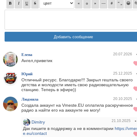
20.07.2026
Елена
Ангел,приветик
25.12.2025
Юрий
Отличный ресурс. Благодарю!!! Закрыл гешталь своего
детства и молодости иметь свою радиовещательную
станцию. Теперь в эфире))
20.10.2025
Людмила
Создала аккаунт на Vmeste.EU оплатила раскрученное
радио а найти его на аккаунте не могу!
21.10.2025
Dimitry
Дак пишите в поддержку а не в комментарии
https://vme
e.eu/contact