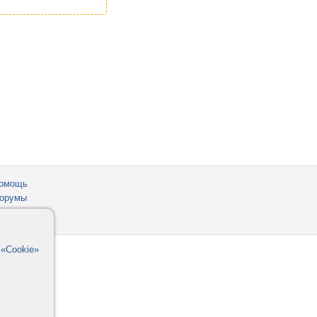
омощь
орумы
в
«Cookie»