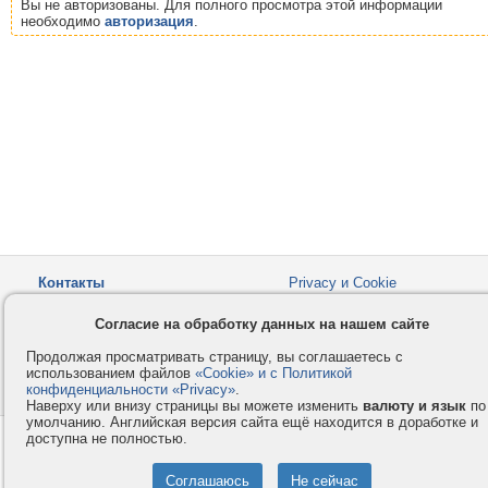
Вы не авторизованы. Для полного просмотра этой информации
необходимо
авторизация
.
Контакты
Privacy и Cookie
Компания
Правила и условия
Согласие на обработку данных на нашем сайте
Услуги
Помощь
Продолжая просматривать страницу, вы соглашаетесь с
Как оплатить
Форумы
использованием файлов
«Cookie» и с Политикой
конфиденциальности «Privacy»
© 2008-2026
VMESTE.EU
.
- Все права защищены.
Наверху или внизу страницы вы можете изменить
валюту и язык
по
умолчанию. Английская версия сайта ещё находится в доработке и
доступна не полностью.