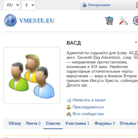
Авторизация
VMESTE.EU
ВАСД
Адвенти́сты седьмо́го дня (сокр. АСД)
англ. Seventh Day Adventists, сокр. S
— направление протестантизма,
возникшее в XIX веке. Наиболее
характерные отличительные черты
вероучения — вера в близкое Второе
пришествие Иисуса Христа, соблюде
Десяти зап
Написать в канал
Присоединиться
Все сообщества
Обзор
Лента
0
Список
Участники
1
Форумы
0
Отзывы