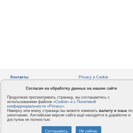
Контакты
Privacy и Cookie
Компания
Правила и условия
Согласие на обработку данных на нашем сайте
Услуги
Помощь
Продолжая просматривать страницу, вы соглашаетесь с
Как оплатить
Форумы
использованием файлов
«Cookie» и с Политикой
конфиденциальности «Privacy»
© 2008-2026
VMESTE.EU
.
- Все права защищены.
Наверху или внизу страницы вы можете изменить
валюту и язык
по
умолчанию. Английская версия сайта ещё находится в доработке и
доступна не полностью.