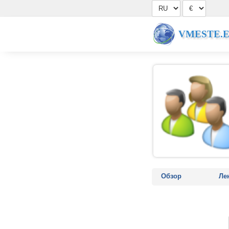
VMESTE.
Обзор
Ле