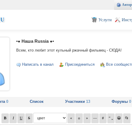
Автор
EU
Услуги
Инст
•● Наша Russia ●•
Всем, кто любит этот кульный ржачный фильмец - СЮДА!
Написать в канал
Присоединиться
Все сообщест
нта
0
Список
Участники
13
Форумы
0