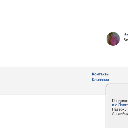
Ил
Вс
Контакты
Компания
Продолжа
и с Поли
Наверху 
Английск