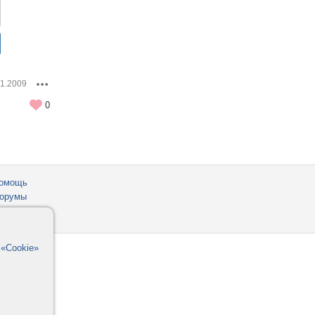
01.2009
0
омощь
орумы
в
«Cookie»