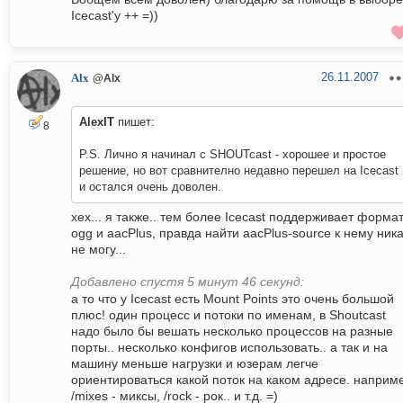
Icecast'у ++ =))
26.11.2007
Alx
@Alx
AlexIT
пишет:
8
P.S. Лично я начинал с SHOUTcast - хорошее и простое
решение, но вот сравнително недавно перешел на Icecast
и остался очень доволен.
хех... я также.. тем более Icecast поддерживает форма
ogg и aacPlus, правда найти aacPlus-source к нему ник
не могу...
Добавлено спустя 5 минут 46 секунд:
а то что у Icecast есть Mount Points это очень большой
плюс! один процесс и потоки по именам, в Shoutcast
надо было бы вешать несколько процессов на разные
порты.. несколько конфигов использовать.. а так и на
машину меньше нагрузки и юзерам легче
ориентироваться какой поток на каком адресе. наприм
/mixes - миксы, /rock - рок.. и т.д. =)