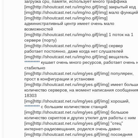
загрузка cpu, памяти, использует много траффика
[img]http://shoutcast.net.ru/img/no.gif[/img] закрытый код
[img]http://shoutcast.net.ru/img/no.gif[/img] мало функций
[img]http://shoutcast.net.ru/img/no.gif[/img]
административный центр имеет очень мало
возможностей
[img]http://shoutcast.net.ru/img/no.gif[/img] 1 поток на 1
сервере (порту)
[img]http://shoutcast.net.ru/img/no.gif[/img] сервер
работает постоянно, даже когда нет слушателей
[img]http://shoutcast.net.ru/img/no.gif[/img] вещатель
**********
кушает очень много ресурсов, работает очень 
стабильно
[img]http://shoutcast.net.ru/img/yes.gif[/img] популярен,
прост в конфигурации и установке
[img]http://shoutcast.net.ru/img/yes.gif[/img] имеет боль
количество серверов, на момент написания сообщения
18303
[img]http://shoutcast.net.ru/img/yes.gif[/img] хороший,
**********
с большим количеством станций
[img]http://shoutcast.net.ru/img/yes.gif[/img] большое
количество скриптов и других утилит для работы с ним
[img]http://shoutcast.net.ru/img/yes.gif[/img] "отец"
интернет-радиовещания, родился очень давно
[img]http://shoutcast.net.ru/img/yes.gif[/img] посоедняя