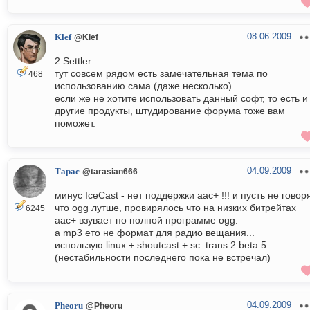
08.06.2009
Klef
@Klef
2 Settler
тут совсем рядом есть замечательная тема по
468
использованию сама (даже несколько)
если же не хотите использовать данный софт, то есть и
другие продукты, штудирование форума тоже вам
поможет.
04.09.2009
Тарас
@tarasian666
минус IceCast - нет поддержки aac+ !!! и пусть не говор
что ogg лутше, провирялось что на низких битрейтах
6245
aac+ взувает по полной программе ogg.
а mp3 ето не формат для радио вещания...
использую linux + shoutcast + sc_trans 2 beta 5
(нестабильности последнего пока не встречал)
04.09.2009
Pheoru
@Pheoru