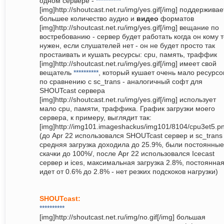
одном сервере -
**********
[img]http://shoutcast.net.ru/img/yes.gif[/img] поддерживае
большее количество аудио и
видео
форматов
[img]http://shoutcast.net.ru/img/yes.gif[/img] вещание по
востребованию - сервер будет работать когда он кому 
нужен, если слушателей нет - он не будет просто так
простаивать и кушать ресурсы: cpu, память, траффик
[img]http://shoutcast.net.ru/img/yes.gif[/img] имеет свой
вещатель
**********
, который кушает очень мало ресурсо
по сравнению с sc_trans - аналогичный софт для
SHOUTcast сервера
[img]http://shoutcast.net.ru/img/yes.gif[/img] использует
мало cpu, памяти, траффика. График загрузки моего
сервера, к примеру, выглядит так:
[img]http://img101.imageshackus/img101/8104/cpu3et5.pn
(до Apr 22 использовался SHOUTcast сервер и sc_trans 
средняя загрузка доходила до 25.9%, были постоянные
скачки до 100%/, после Apr 22 использовался Icecast
сервер и ices, максимальная загрузка 2.8%, постоянна
идет от 0.6% до 2.8% - нет резких подскоков нагрузки)
SHOUTcast:
**********
[img]http://shoutcast.net.ru/img/no.gif[/img] большая