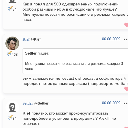
Как я понял для 500 одновременных подключений
особой разницы нет. А в функционале что лучше?
34
Мне нужны новости по расписанию и реклама каждые 
часа.
06.06.2009
Klef
@Klef
Settler
пишет:
468
Мне нужны новости по расписанию и реклама каждые 3
часа.
этим занимается не icecast с shoucast а софт, который
передает поток данным сервисам (например то же Sa
06.06.2009
Settler
@Settler
Klef
понятно, кто может проконсультитровать
поподробнее и установить программы? AlexIT не
34
отвечает.