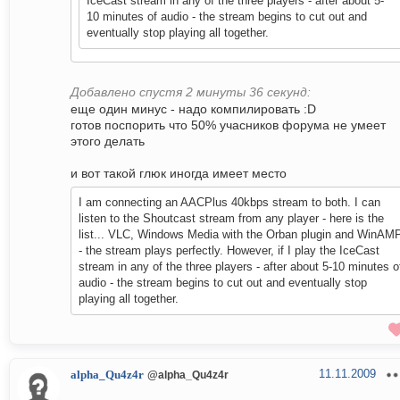
IceCast stream in any of the three players - after about 5-
10 minutes of audio - the stream begins to cut out and
eventually stop playing all together.
Добавлено спустя 2 минуты 36 секунд:
еще один минус - надо компилировать :D
готов поспорить что 50% учасников форума не умеет
этого делать
и вот такой глюк иногда имеет место
I am connecting an AACPlus 40kbps stream to both. I can
listen to the Shoutcast stream from any player - here is the
list... VLC, Windows Media with the Orban plugin and WinAM
- the stream plays perfectly. However, if I play the IceCast
stream in any of the three players - after about 5-10 minutes o
audio - the stream begins to cut out and eventually stop
playing all together.
11.11.2009
alpha_Qu4z4r
@alpha_Qu4z4r