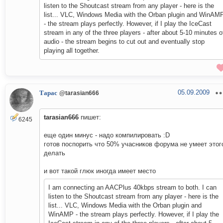
listen to the Shoutcast stream from any player - here is the
list... VLC, Windows Media with the Orban plugin and WinAM
- the stream plays perfectly. However, if I play the IceCast
stream in any of the three players - after about 5-10 minutes o
audio - the stream begins to cut out and eventually stop
playing all together.
05.09.2009
Тарас
@tarasian666
tarasian666
пишет:
6245
еще один минус - надо компилировать :D
готов поспорить что 50% учасников форума не умеет этог
делать
и вот такой глюк иногда имеет место
I am connecting an AACPlus 40kbps stream to both. I can
listen to the Shoutcast stream from any player - here is the
list... VLC, Windows Media with the Orban plugin and
WinAMP - the stream plays perfectly. However, if I play the