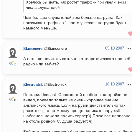
Хоелось бы знать, как ростет траффик при увеличении
числа слушателей.
Чем больше слушателей,тем больше нагрузка..Как
показывает график в 1 посте у icecast нагрузка будет
намного меньше.
05.10.2007
Bianconero
@Bianconero
А есть где почитать хоть что-то теоретического про веб-
радио или веб-тв?
2
18.10.2007
Electronick
@Electronick
Поставил Icecast. Сложностей особых в настройке не
видел, подвело только не очень хорошее знание
8
английского языка. Если нагрузки действительно так
разняться, то по-моему проще написать пару xslt-
шаблонов, нежели палить сервер)) Плюс все написано
на столь родном C, душа радуется)
Вобщем всем доволен) благодарю за помощь в выборе