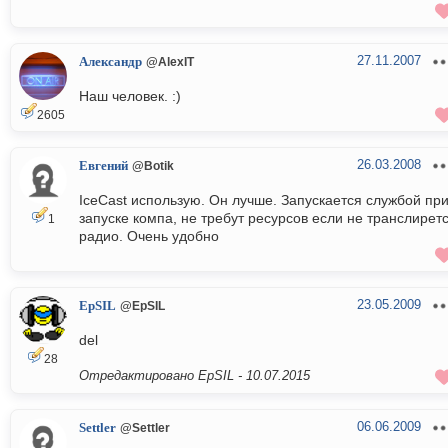
27.11.2007
Александр
@AlexIT
Наш человек. :)
2605
26.03.2008
Евгений
@Botik
IceCast использую. Он лучше. Запускается службой пр
запуске компа, не требут ресурсов если не транслирет
1
радио. Очень удобно
23.05.2009
EpSIL
@EpSIL
del
28
Отредактировано EpSIL -
10.07.2015
06.06.2009
Settler
@Settler