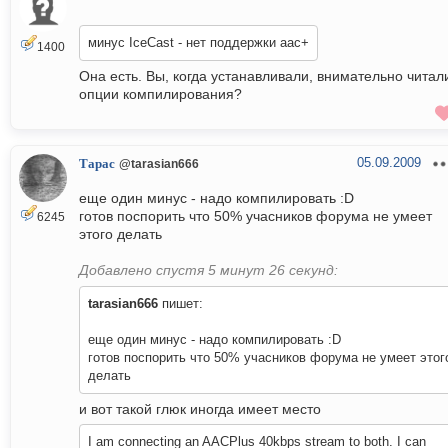
минус IceCast - нет поддержки aac+
1400
Она есть. Вы, когда устанавливали, внимательно читал
опции компилирования?
05.09.2009
Тарас
@tarasian666
еще один минус - надо компилировать :D
готов поспорить что 50% учасников форума не умеет
6245
этого делать
Добавлено спустя 5 минут 26 секунд:
tarasian666
пишет:
еще один минус - надо компилировать :D
готов поспорить что 50% учасников форума не умеет этог
делать
и вот такой глюк иногда имеет место
I am connecting an AACPlus 40kbps stream to both. I can