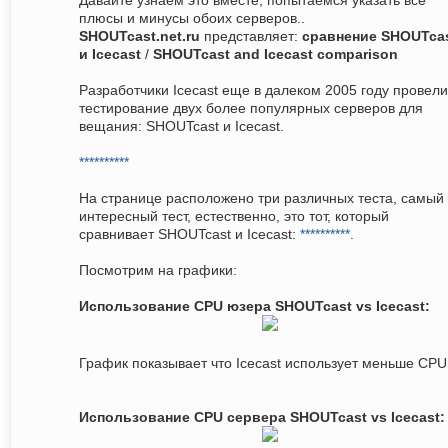
Давайте узнаем это вместе, попытаемся указать все
плюсы и минусы обоих серверов..
SHOUTcast.net.ru
представляет:
сравнение SHOUTca
и Icecast
/
SHOUTcast and Icecast comparison
Разработчики Icecast еще в далеком 2005 году провели
тестирование двух более популярных серверов для
вещания: SHOUTcast и Icecast.
**********
На странице расположено три различных теста, самый
интересный тест, естественно, это тот, который
сравнивает SHOUTcast и Icecast:
**********
.
Посмотрим на графики:
Использование CPU юзера SHOUTcast vs Icecast:
График показывает что Icecast использует меньше CPU
Использование CPU сервера SHOUTcast vs Icecast: