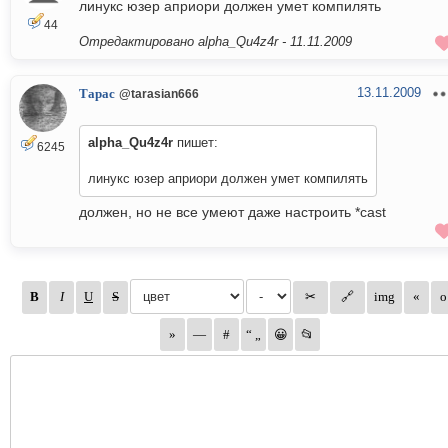
линукс юзер априори должен умет компилять
44
Отредактировано alpha_Qu4z4r -
11.11.2009
13.11.2009
Тарас
@tarasian666
alpha_Qu4z4r
пишет:
6245
линукс юзер априори должен умет компилять
должен, но не все умеют даже настроить *cast