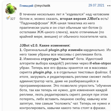
29.07.2021
Геннадий
@mychatik
В течении нескольких лет я "издевался" над чатовским
ботом и, можно сказать,
вторая версия JJBot'а
есть!
327
"Падонкаффская" ЖЖ-шная тематика из него
практически ушла и он стал обычным чат-ботом (с
остатками ЖЖ-шного сленга), мало отличимым (по
крайней мере, внешне) от обычного посетителя чата.
JJBot v2.0. Какие изменения:
1.
Оригинальный
plugin.php изменён
кардинально. Из
него также убраны все массивы с репликами бота.
2.
Изменена
структура "мозгов"
бота. Идиотский
алгоритм выбора каждой(!) реплики через
if-else-strpo
убран. Теперь все его фразы хранятся не в массивах
скрипта
plugin.php
, а в отдельных текстовых файлах. 
итоге, загружать и редактировать реплики сможет любо
администратор чата, даже не разбирающийся в
программировании. Это позволило упростить "обучени
бота, так как теперь не нужно, для изменения каждой
реплики, лезть редактировать скрипт, рискуя при этом
потерять, либо вставить лишнюю скобку, кавычку или
запятую, тем самым "положить" чат. Теперь не нужно и
контролировать, кавычки какого типа стоят в фразах.