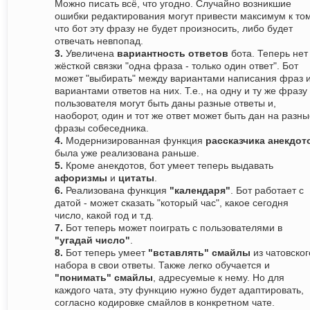
Можно писать всё, что угодно. Случайно возникшие
ошибки редактирования могут привести максимум к том
что бот эту фразу не будет произносить, либо будет
отвечать невпопад.
3.
Увеличена
вариантность ответов
бота. Теперь нет
жёсткой связки "одна фраза - только один ответ". Бот
может "выбирать" между вариантами написания фраз 
вариантами ответов на них. Т.е., на одну и ту же фразу
пользователя могут быть даны разные ответы и,
наоборот, один и тот же ответ может быть дан на разн
фразы собеседника.
4.
Модернизированная функция
рассказчика анекдот
была уже реализована раньше.
5.
Кроме анекдотов, бот умеет теперь выдавать
афоризмы
и
цитаты
.
6.
Реализована функция
"календаря"
. Бот работает с
датой - может сказать "который час", какое сегодня
число, какой год и т.д.
7.
Бот теперь может поиграть с пользователями в
"угадай число"
.
8.
Бот теперь умеет
"вставлять" смайлы
из чатовског
набора в свои ответы. Также легко обучается и
"понимать" смайлы
, адресуемые к нему. Но для
каждого чата, эту функцию нужно будет адаптировать,
согласно кодировке смайлов в конкретном чате.