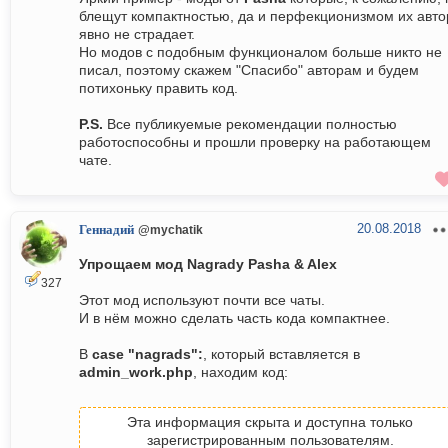
блещут компактностью, да и перфекционизмом их авто
явно не страдает.
Но модов с подобным функционалом больше никто не
писал, поэтому скажем "Спасибо" авторам и будем
потихоньку править код.
P.S.
Все публикуемые рекомендации полностью
работоспособны и прошли проверку на работающем
чате.
20.08.2018
Геннадий
@mychatik
Упрощаем мод Nagrady Pasha & Alex
327
Этот мод используют почти все чаты.
И в нём можно сделать часть кода компактнее.
В
case "nagrads":
, который вставляется в
admin_work.php
, находим код:
Эта информация скрыта и доступна только
зарегистрированным пользователям.