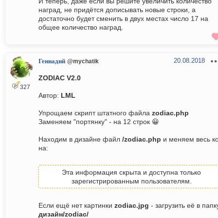
И теперь, даже если вы решите увеличить количество
наград, не придётся дописывать новые строки, а
достаточно будет сменить в двух местах число 17 на
общее количество наград.
20.08.2018
Геннадий
@mychatik
ZODIAC V2.0
327
Автор:
LML
Упрощаем скрипт штатного файла
zodiac.php
Заменяем "портянку" - на 12 строк 😀
Находим в дизайне файл
/zodiac.php
и меняем весь к
на:
Эта информация скрыта и доступна только
зарегистрированным пользователям.
Если ещё нет картинки
zodiac.jpg
- загрузить её в папк
дизайн/zodiac/