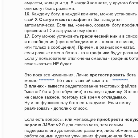
амулеты, кольца и т.д. В каждой комнате, у другого бота
они могут быть разными.
16.
Каждому боту, в каждой комнате, можно установить
свой
Х-Статус и фотография
в нём выводится
автоматически. Если вы, конечно, создали боту профил
присвоили ID и загрузили ему фото.
17.
Боту можно установить
графический ник
и в списо
и в сообщения (при необходимости - только в список,
или только в сообщения). Причём, в разных комнатах,
если разные имена ботов - то и графники будут разным
Если у пользователя отключены смайлы - графник бот
показываться НЕ будет.
Это пока все изменения. Лично
протестировать
бота
можно
**********
. Её ник в главной комнате -
**********
.
В планах
- вывести редактирование текстовых файлов
"мозгов" бота (его обучение) в главную админку. Это по
не самое важное, поэтому всё время откладываю.
Ну и по функционалу бота есть задумки. Если смогу
реализовать - дополню список.
Если есть вопросы, или желающие
приобрести нову
версию JJBot v2.0
для своего чата, тем самым
поддержать его дальнейшее развитие, либо обменятьс
работающими идеями улучшения функционала бота -