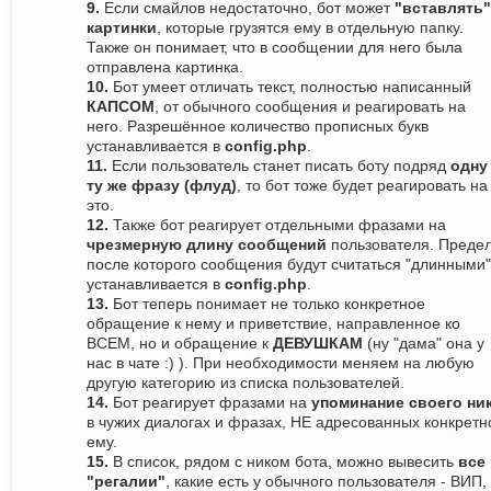
9.
Если смайлов недостаточно, бот может
"вставлять"
картинки
, которые грузятся ему в отдельную папку.
Также он понимает, что в сообщении для него была
отправлена картинка.
10.
Бот умеет отличать текст, полностью написанный
КАПСОМ
, от обычного сообщения и реагировать на
него. Разрешённое количество прописных букв
устанавливается в
config.php
.
11.
Если пользователь станет писать боту подряд
одну
ту же фразу (флуд)
, то бот тоже будет реагировать на
это.
12.
Также бот реагирует отдельными фразами на
чрезмерную длину сообщений
пользователя. Предел
после которого сообщения будут считаться "длинными"
устанавливается в
config.php
.
13.
Бот теперь понимает не только конкретное
обращение к нему и приветствие, направленное ко
ВСЕМ, но и обращение к
ДЕВУШКАМ
(ну "дама" она у
нас в чате :) ). При необходимости меняем на любую
другую категорию из списка пользователей.
14.
Бот реагирует фразами на
упоминание своего ни
в чужих диалогах и фразах, НЕ адресованных конкретн
ему.
15.
В список, рядом с ником бота, можно вывесить
все
"регалии"
, какие есть у обычного пользователя - ВИП,