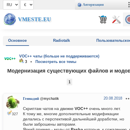
Авторизация
VMESTE.EU
Основное
Radiotalk
Пользовательско
VOC++ чаты (больше не поддерживаются)
3 •
Посмотреть все темы
Модернизация существующих файлов и модов
1
20.08.2018
Геннадий
@mychatik
Скриптам чатов на движке
VOC++
очень много лет.
К тому же, многие дополнительные модификации
327
делались с перспективой дальнейшей доработки, но
были заброшены авторами.
Яркий пример - моды от
Pasha
которые, к сожалению, 