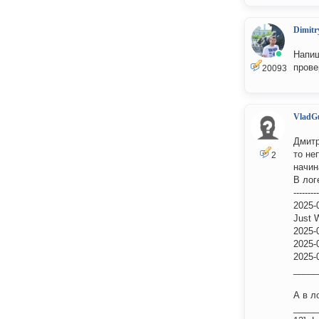
Dimitr
Напиш
прове
20093
VladG
Дмитр
то не
2
начин
В лог
---------
2025-
Just 
2025-
2025-
2025-
_____
А в л
_____