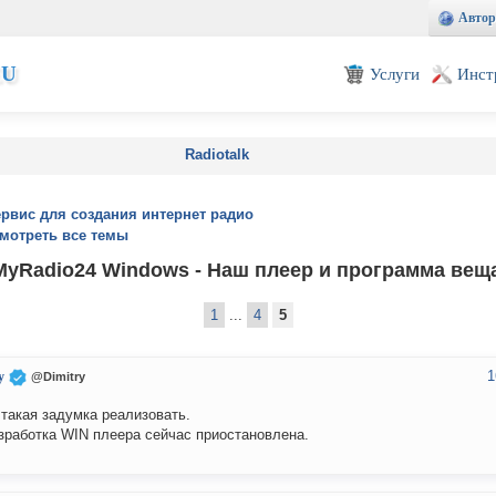
Автор
EU
Услуги
Инст
Radiotalk
ервис для создания интернет радио
мотреть все темы
yRadio24 Windows - Наш плеер и программа вещ
1
...
4
5
1
y
@Dimitry
такая задумка реализовать.
зработка WIN плеера сейчас приостановлена.