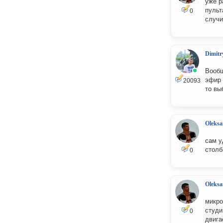
уже р
пульт
0
случ
Dimitr
Вообщ
эфир 
20093
то вы
Oleksa
сам у
столб
0
Oleksa
микро
студи
0
двига