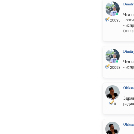
Dimitr
Что н
- опт
20093
- исп
(тепе
Dimitr
Что н
- исп
20093
Oleksa
Здрав
радио
0
Oleksa