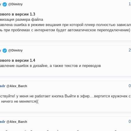
1
y
@Dimitry
ового в версии 1.3
имизация размера файла
равлена ошибка в режиме вещания при которой плеер полностью зависал
рь при проблемах с интернетом будет автоматическое переподключение)
2
y
@Dimitry
ового в версии 1.4
равление ошибок в дизайне, а также текстов и переводов
0
ndr
@Alex_Barch
ствуйте! у меня не работает кнопка Выйти в эфир....вертится кружочек 
 ничего не меняется((
0
ndr
@Alex_Barch