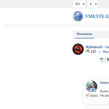
VMESTE.
Основное
MyRadio24 - С
137 •
Пос
M
Dimitr
Была 
Но ра
20093