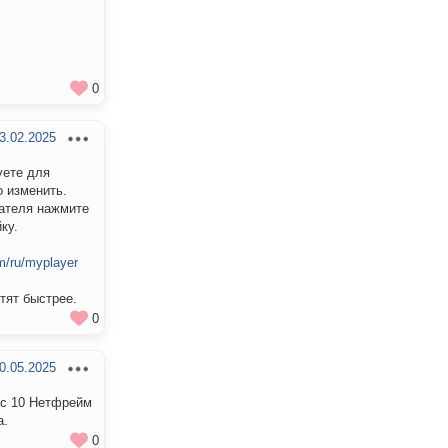
0
3.02.2025
уете для
о изменить.
вателя нажмите
ку.
m/ru/myplayer
тят быстрее.
0
0.05.2025
оус 10 Нетфрейм
а.
0