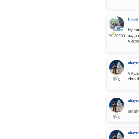
Dimitr
Ну та
надо 
20093
микро
nitayr
VVOZH
chto d
0
nitayr
ran'sh
0
nitayr