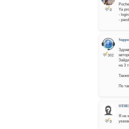
Pochem
Ya pr
0
- login
- paro
Suppo
Здрав
автор
302
Зайди
на 3 
Также
По та
OTHE
Я не 
указа
0