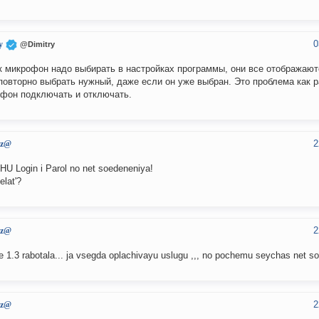
0
y
@Dimitry
к микрофон надо выбирать в настройках программы, они все отображают
повторно выбрать нужный, даже если он уже выбран. Это проблема как р
фон подключать и отключать.
2
ez@
U Login i Parol no net soedeneniya!
elat'?
2
ez@
e 1.3 rabotala... ja vsegda oplachivayu uslugu ,,, no pochemu seychas net s
2
ez@