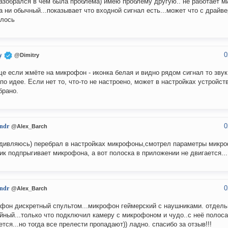
азобрался в чём была проблема) имею проблему другую.. не работает м
а ни обычный...показывает что входной сигнал есть...может что с драйв
илось
0
y
@Dimitry
е если жмёте на микрофон - иконка белая и видно рядом сигнал то звук
по идее. Если нет то, что-то не настроено, может в настройках устройс
брано.
0
ndr
@Alex_Barch
дивляюсь) перебрал в настройках микрофоны,смотрел параметры микро
ик подпрыгивает микрофона, а вот полоска в приложении не двигается...
0
ndr
@Alex_Barch
фон дискретный спультом...микрофон геймерский с наушниками. отдел
йный...только что подключил камеру с микрофоном и чудо..с неё полоса
ется...но тогда все прелести пропадают)) ладно. спасибо за отзыв!!!