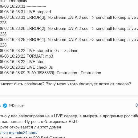
ordi - Retropolis
6-08 16:28:31 ----------------
06-08 16:28:31 LIVE stopped
06-08 16:28:31 ERROR[3]: No stream DATA 3 sec => send null to keep alive 
0228
06-08 16:28:28 ERROR[2]: No stream DATA 3 sec => send null to keep alive 
0228
06-08 16:28:25 ERROR[1]: No stream DATA 3 sec => send null to keep alive 
0228
6-08 16:28:22 LIVE started in 0s ---> admin
06-08 16:28:22 FORMAT: mp3
06-08 16:28:22 LIVE start
06-08 16:28:22 LIVE check 0s
06-08 16:28:09 PLAY[8983369]: Destruction - Destruction
___________________________________
 может быть проблема? Это у меня чтото блокирует поток от плеера?
0
y
@Dimitry
тно у вас заблокирован наш LIVE сервер, а выбрать в программе россий
 у нас нельзя. Ну речь о блокировках РКН.
рьте открывается ли этот домен
//live.myradio24.com/