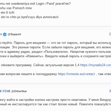
u net soedeneniya esli Login i Parol' pravel'nie?
oshu vas Pomoch mne
 eto 6 tzifr
l eto to chto ja ispol'zuyu dlya avtorizatzii
2
rt
@Support
ствуйте. Пароль для вещания — это не тот пароль, который вы использ
изации. Это разные пароли. Если забыли пароль для вещания, его можн
те в админку радио, раздел «Пользователи». Напротив нужного пользо
точки и выберите «Изменить». Введите новый пароль и сохраните настрой
 обновите программу. Сейчас актуальная версия 1.4
https://myradio24.co
ким вопросам пишите в техподдержку
https://vmeste.eu/contact
, там отве
3
R STAR
@OtherStar
могу войти в настройки кнопка настроек просто неактивна. У меня Винд
нный не инсталлируется так как стоит более новый. Помогите пожалуйст