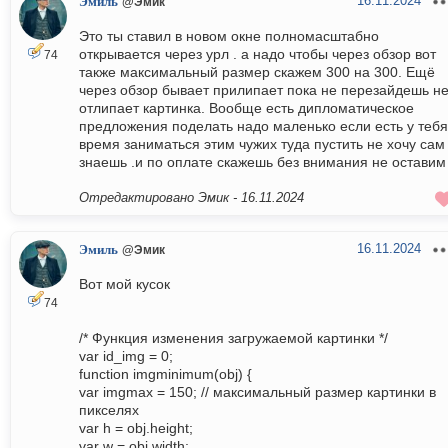
16.11.2024
Эмиль
@Эмик
Это ты ставил в новом окне полномасштабно
открывается через урл . а надо чтобы через обзор вот
74
также максимальный размер скажем 300 на 300. Ещё
через обзор бывает прилипает пока не перезайдешь н
отлипает картинка. Вообще есть дипломатическое
предложения поделать надо маленько если есть у тебя
время заниматься этим чужих туда пустить не хочу сам
знаешь .и по оплате скажешь без внимания не оставим
Отредактировано Эмик -
16.11.2024
16.11.2024
Эмиль
@Эмик
Вот мой кусок
74
/* Функция изменения загружаемой картинки */
var id_img = 0;
function imgminimum(obj) {
var imgmax = 150; // максимальный размер картинки в
пикселях
var h = obj.height;
var w = obj.width;