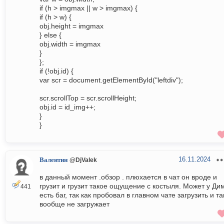
if (h > imgmax || w > imgmax) {
if (h > w) {
obj.height = imgmax
} else {
obj.width = imgmax
}
};
if (!obj.id) {
var scr = document.getElementById("leftdiv");
scr.scrollTop = scr.scrollHeight;
obj.id = id_img++;
}
}
16.11.2024
Валентин
@DjValek
в данный момент .обзор . плюхается в чат он вроде и
грузит и грузит такое ощущение с костыля. Может у Ди
441
есть баг, так как пробовал в главном чате загрузить и т
вообще не загружает