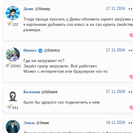
17.11.2024
Денис
@Sloopy
Тогда проще просить у Димы обновить скрипт загрузки 
к картинкам добавить css класс и на css курить свойств
102
размера.
17.11.2024
Dimitry
@Dimitry
Где не загружает то?
Зашёл сразу загрузило. Всё работает.
20093
Может с интернетом или браузером что-то.
17.11.2024
Валентин
@DjValek
было бы здорого css подключить к ним
441
19.11.2024
Эмиль
@Эмик