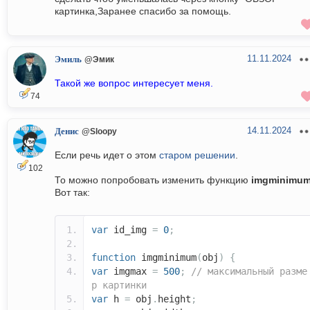
картинка,Заранее спасибо за помощь.
11.11.2024
Эмиль
@Эмик
Такой же вопрос интересует меня.
74
14.11.2024
Денис
@Sloopy
Если речь идет о этом
старом решении
.
102
То можно попробовать изменить функцию
imgminimu
Вот так:
var
id_img
=
0
;
function
imgminimum
(
obj
)
{
var
imgmax
=
500
;
// максимальный разме
р картинки
var
h
=
obj
.
height
;