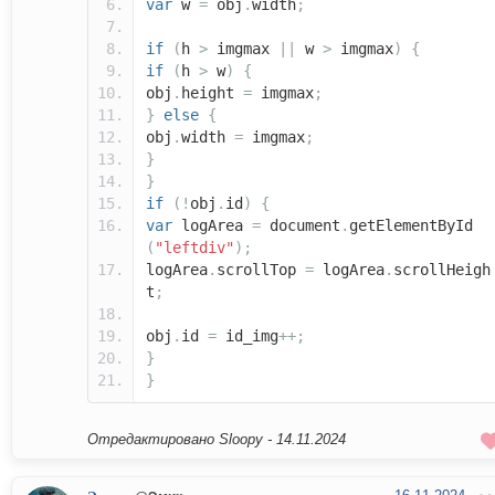
var
w
=
obj
.
width
;
if
(
h
>
imgmax
||
w
>
imgmax
)
{
if
(
h
>
w
)
{
obj
.
height
=
imgmax
;
}
else
{
obj
.
width
=
imgmax
;
}
}
if
(!
obj
.
id
)
{
var
logArea
=
document
.
getElementById
(
"leftdiv"
);
logArea
.
scrollTop
=
logArea
.
scrollHeigh
t
;
obj
.
id
=
id_img
++;
}
}
Отредактировано Sloopy -
14.11.2024