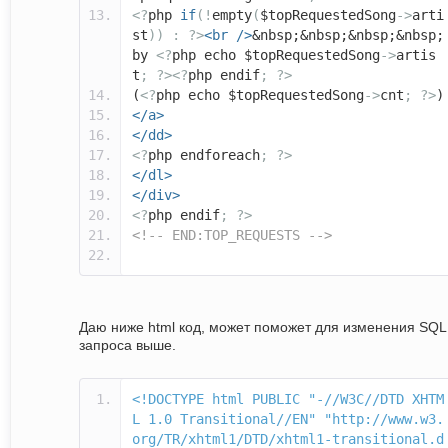
<?
php
if
(!
empty
(
$topRequestedSong
->
arti
st
))
:
?>
<br
/>
&nbsp;&nbsp;&nbsp;&nbsp;
by
<?
php echo $topRequestedSong
->
artis
t
;
?><?
php endif
;
?>
(
<?
php echo $topRequestedSong
->
cnt
;
?>
)
</a>
</dd>
<?
php endforeach
;
?>
</dl>
</div>
<?
php endif
;
?>
<!-- END:TOP_REQUESTS -->
Даю ниже html код, может поможет для изменения SQL
запроса выше.
<!DOCTYPE html PUBLIC "-//W3C//DTD XHTM
L 1.0 Transitional//EN" "http://www.w3.
org/TR/xhtml1/DTD/xhtml1-transitional.d