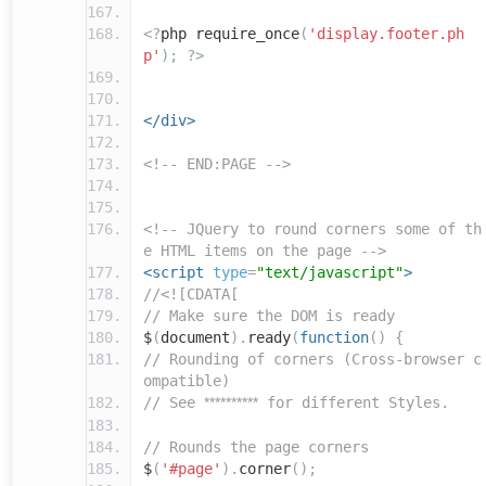
<?
php require_once
(
'display.footer.ph
p'
);
?>
</div>
<!-- END:PAGE -->
<!-- JQuery to round corners some of th
e HTML items on the page -->
<script
type
=
"text/javascript"
>
//<![CDATA[
// Make sure the DOM is ready
$
(
document
).
ready
(
function
()
{
// Rounding of corners (Cross-browser c
ompatible)
// See
**********
for different Styles.
// Rounds the page corners
$
(
'#page'
).
corner
();