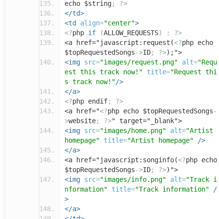
echo $string
;
?>
</td>
<td
align
=
"center"
>
<?
php
if
(
ALLOW_REQUESTS
)
:
?>
<a href="javascript:request(
<?
php echo
$topRequestedSongs
->
ID
;
?>
);">
<img
src
=
"images/request.png"
alt
=
"Requ
est this track now!"
title
=
"Request thi
s track now!"
/>
</a>
<?
php endif
;
?>
<a href="
<?
php echo $topRequestedSongs
-
>
website
;
?>
" target="_blank">
<img
src
=
"images/home.png"
alt
=
"Artist
homepage"
title
=
"Artist homepage"
/>
</a>
<a href="javascript:songinfo(
<?
php echo
$topRequestedSongs
->
ID
;
?>
)">
<img
src
=
"images/info.png"
alt
=
"Track i
nformation"
title
=
"Track information"
/
>
</a>
</td>