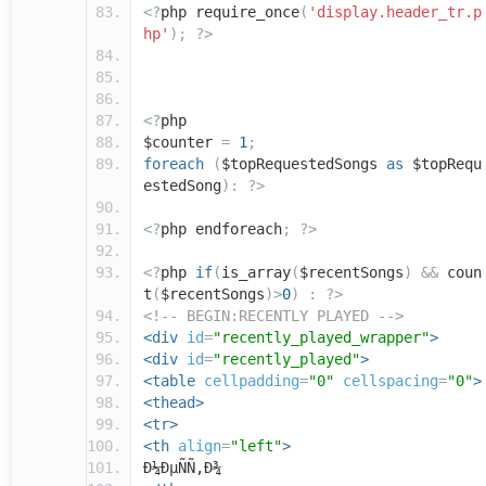
<?
php require_once
(
'display.header_tr.p
hp'
);
?>
<?
php
$counter
=
1
;
foreach
(
$topRequestedSongs
as
$topRequ
estedSong
):
?>
<?
php endforeach
;
?>
<?
php
if
(
is_array
(
$recentSongs
)
&&
coun
t
(
$recentSongs
)>
0
)
:
?>
<!-- BEGIN:RECENTLY PLAYED -->
<div
id
=
"recently_played_wrapper"
>
<div
id
=
"recently_played"
>
<table
cellpadding
=
"0"
cellspacing
=
"0"
>
<thead>
<tr>
<th
align
=
"left"
>
Ð¼ÐµÑÑ‚Ð¾