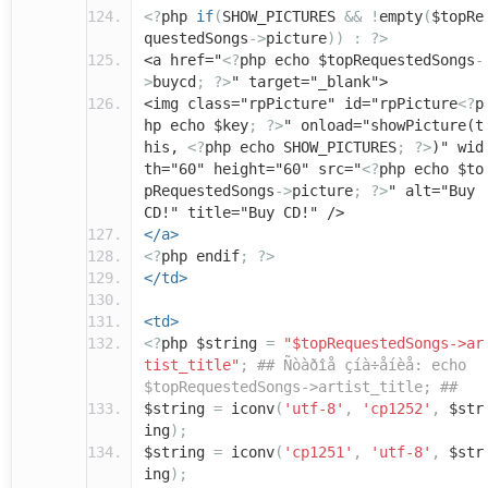
<?
php
if
(
SHOW_PICTURES
&&
!
empty
(
$topRe
questedSongs
->
picture
))
:
?>
<a href="
<?
php echo $topRequestedSongs
-
>
buycd
;
?>
" target="_blank">
<img class="rpPicture" id="rpPicture
<?
p
hp echo $key
;
?>
" onload="showPicture(t
his,
<?
php echo SHOW_PICTURES
;
?>
)" wid
th="60" height="60" src="
<?
php echo $to
pRequestedSongs
->
picture
;
?>
" alt="Buy
CD!" title="Buy CD!" />
</a>
<?
php endif
;
?>
</td>
<td>
<?
php $string
=
"$topRequestedSongs->ar
tist_title"
;
## Ñòàðîå çíà÷åíèå: echo
$topRequestedSongs->artist_title; ##
$string
=
iconv
(
'utf-8'
,
'cp1252'
,
$str
ing
);
$string
=
iconv
(
'cp1251'
,
'utf-8'
,
$str
ing
);