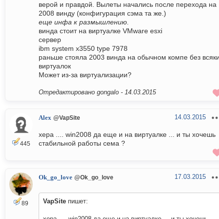
верой и правдой. Вылеты начались после перехода на
2008 винду (конфигурация сэма та же.)
еще инфа к размышлению.
винда стоит на виртуалке VMware esxi
сервер
ibm system x3550 type 7978
раньше стояла 2003 винда на обычном компе без всяк
виртуалок
Может из-за виртуализации?
Отредактировано gongalo -
14.03.2015
14.03.2015
Alex
@VapSite
хера .... win2008 да еще и на виртуалке ... и ты хочешь
стабильной работы сема ?
445
17.03.2015
Ok_go_love
@Ok_go_love
VapSite
пишет:
89
хера .... win2008 да еще и на виртуалке ... и ты хочешь