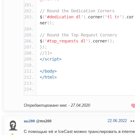
// Round the Dedication Corners
$
(
'#dedication dl'
).
corner
(
'tl tr'
).
cor
ner
();
// Round the Top Request Corners
$
(
'#top_requests dl'
).
corner
();
});
//]]>
</script>
</body>
</html>
Отредактировано wwc -
27.04.2020
22.06.2022
ms200
@ms200
С помощью её и IceCast можно транслировать в interne