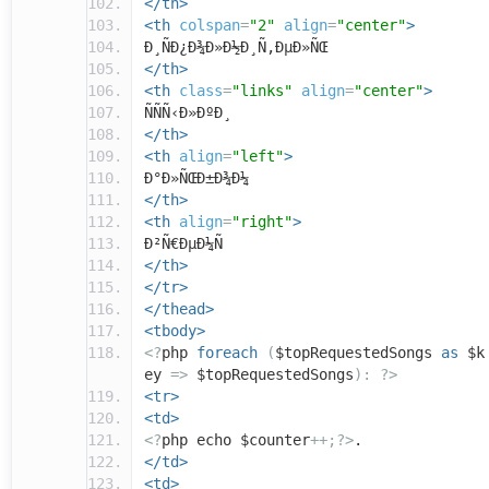
</th>
<th
colspan
=
"2"
align
=
"center"
>
Ð¸ÑÐ¿Ð¾Ð»Ð½Ð¸Ñ‚ÐµÐ»ÑŒ
</th>
<th
class
=
"links"
align
=
"center"
>
ÑÑÑ‹Ð»ÐºÐ¸
</th>
<th
align
=
"left"
>
Ð°Ð»ÑŒÐ±Ð¾Ð¼
</th>
<th
align
=
"right"
>
Ð²Ñ€ÐµÐ¼Ñ
</th>
</tr>
</thead>
<tbody>
<?
php
foreach
(
$topRequestedSongs
as
$k
ey
=>
$topRequestedSongs
):
?>
<tr>
<td>
<?
php echo $counter
++;?>
.
</td>
<td>