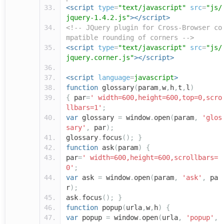
<script
type
=
"text/javascript"
src
=
"js/
jquery-1.4.2.js"
></script>
<!-- JQuery plugin for Cross-Browser co
mpatible rounding of corners -->
<script
type
=
"text/javascript"
src
=
"js/
jquery.corner.js"
></script>
<script
language
=
javascript
>
function
glossary
(
param
,
w
,
h
,
t
,
l
)
{
par
=
' width=600,height=600,top=0,scro
llbars=1'
;
var
glossary
=
window
.
open
(
param
,
'glos
sary'
,
par
);
glossary
.
focus
();
}
function
ask
(
param
)
{
par
=
' width=600,height=600,scrollbars=
0'
;
var
ask
=
window
.
open
(
param
,
'ask'
,
pa
r
);
ask
.
focus
();
}
function
popup
(
urla
,
w
,
h
)
{
var
popup
=
window
.
open
(
urla
,
'popup'
,