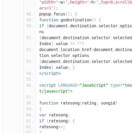
'width='
+
w
+
',height='
+
h
+
',top=0,scrollb
ars=1'
);
popup
.
focus
();
}
function
godestination
()
{
if
(
document
.
destination
.
selector
.
optio
ns
[
document
.
destination
.
selector
.
selected
Index
].
value
!=
''
)
document
.
location
.
href
=
document
.
destina
tion
.
selector
.
options
[
document
.
destination
.
selector
.
selected
Index
].
value
;
}
</script>
<script
LANGUAGE
=
"JavaScript"
type
=
"tex
t/javascript"
>
function
ratesong
(
rating
,
songid
)
{
var
ratesong
;
if
(
ratesong
)
{
ratesong
++;
}