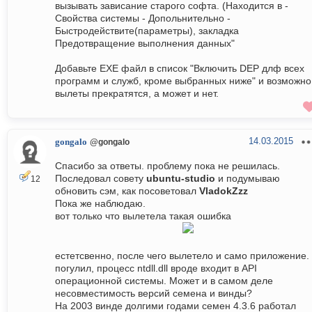
вызывать зависание старого софта. (Находится в -
Свойства системы - Допольнительно -
Быстродействите(параметры), закладка
Предотвращение выполнения данных"
Добавьте ЕХЕ файл в список "Включить DEP длф всех
программ и служб, кроме выбранных ниже" и возможно
вылеты прекратятся, а может и нет.
14.03.2015
gongalo
@gongalo
Спасибо за ответы. проблему пока не решилась.
Последовал совету
ubuntu-studio
и подумываю
12
обновить сэм, как посоветовал
VladokZzz
Пока же наблюдаю.
вот только что вылетела такая ошибка
естетсвенно, после чего вылетело и само приложение.
погулил, процесс ntdll.dll вроде входит в API
операционной системы. Может и в самом деле
несовместимость версий семена и винды?
На 2003 винде долгими годами семен 4.3.6 работал