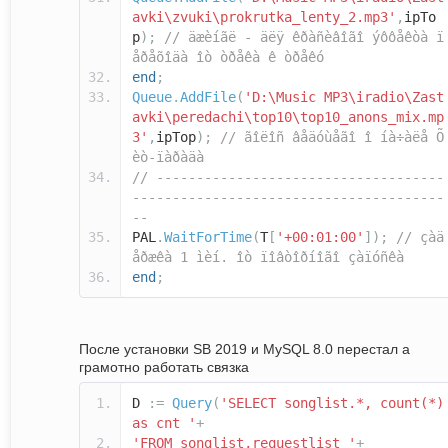
avki\zvuki\prokrutka_lenty_2.mp3'
,
ipTo
p
);
// äæèíãë - äëÿ êðàñèâîãî ýôôåêòà ï
åðåõîäà îò òðåêà ê òðåêó
end
;
Queue
.
AddFile
(
'D:\Music MP3\iradio\Zast
avki\peredachi\top10\top10_anons_mix.mp
3'
,
ipTop
);
// ãîëîñ âåäóùåãî î íà÷àëå Õ
èò-ïàðàäà
// ------------------------------------
---------------------------------------
--
PAL
.
WaitForTime
(
T
[
'+00:01:00'
]);
// çàä
åðæêà 1 ìèí. îò ïîâòîðíîãî çàïóñêà
end
;
После установки SB 2019 и MySQL 8.0 перестал а
грамотно работать связка
D
:=
Query
(
'SELECT songlist.*, count(*)
as cnt '
+
'FROM songlist,requestlist '
+