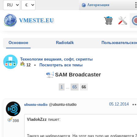
Авторизация
VMESTE.EU
Основное
Radiotalk
Пользовательско
Технологии вещания, софт, скрипты
12 •
Посмотреть все темы
SAM Broadcaster
1
...
65
66
05.12.2014
ubuntu-studio
@ubuntu-studio
VladokZzz
пишет:
398
Такого не наблюдается. На этот раз тупо не добавляется 