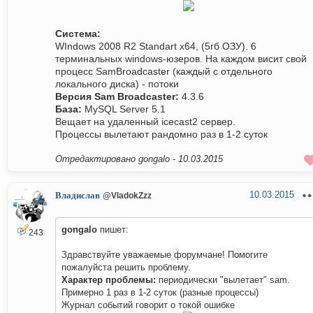
Система:
WIndows 2008 R2 Standart x64, (5гб ОЗУ). 6
терминальных windows-юзеров. На каждом висит свой
процесс SamBroadcaster (каждый с отдельного
локального диска) - потоки
Версия Sam Broadcaster:
4.3.6
База:
MySQL Server 5.1
Вещает на удаленный icecast2 сервер.
Процессы вылетают рандомно раз в 1-2 суток
Отредактировано gongalo -
10.03.2015
10.03.2015
Владислав
@VladokZzz
gongalo
пишет:
243
Здравствуйте уважаемые форумчане! Помогите
пожалуйста решить проблему.
Характер проблемы:
периодически "вылетает" sam.
Примерно 1 раз в 1-2 суток (разные процессы)
Журнал событий говорит о токой ошибке