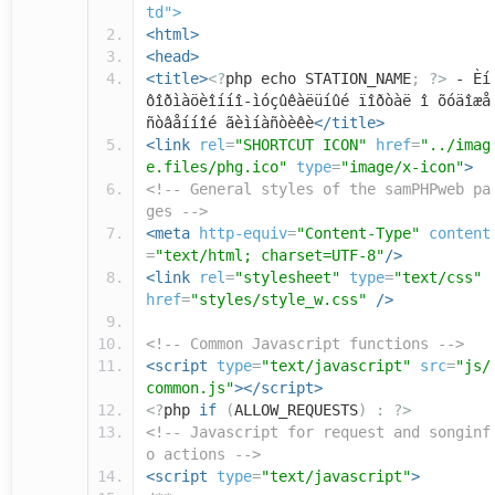
td">
<html>
<head>
<title>
<?
php echo STATION_NAME
;
?>
- Èí
ôîðìàöèîííî-ìóçûêàëüíûé ïîðòàë î õóäîæå
ñòâåííîé ãèìíàñòèêè
</title>
<link
rel
=
"SHORTCUT ICON"
href
=
"../imag
e.files/phg.ico"
type
=
"image/x-icon"
>
<!-- General styles of the samPHPweb pa
ges -->
<meta
http-equiv
=
"Content-Type"
content
=
"text/html; charset=UTF-8"
/>
<link
rel
=
"stylesheet"
type
=
"text/css"
href
=
"styles/style_w.css"
/>
<!-- Common Javascript functions -->
<script
type
=
"text/javascript"
src
=
"js/
common.js"
></script>
<?
php
if
(
ALLOW_REQUESTS
)
:
?>
<!-- Javascript for request and songinf
o actions -->
<script
type
=
"text/javascript"
>