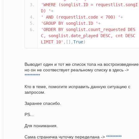
'WHERE (songlist.ID = requestlist.songI
D) '
+
' AND (requestlist.code < 700) '
+
'GROUP BY songlist.ID '
+
'ORDER BY songlist.count_requested DES
C, songlist.date_played DESC, cnt DESC
LIMIT 10'
,[],
True
)
Выводит один и тот же список топа на востроизведение
но он не соотвествует реальному списку в здесь ->
**********
Кто в теме, помогите исправить данную ситуацию с
запросом.
Заранее спасибо.
РS...
Для понимания.
Сама страничка чуточку переделана ->
**********