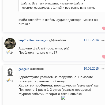
файла. Все теги очищены, название файла
переименовывалось в 1.mp3 и все равно ни в какую.
файл откройте в любом аудиоредакторе, может он
битый?
11.12.2014
http//radioextreme_ru
@djnewborn
А другие файлы? (ogg, wma, pls)
Проблема только с mp3?
24
10.03.2015
gongalo
@gongalo
Здравствуйте уважаемые форумчане! Помогите
пожалуйста решить проблему.
12
Характер проблемы:
периодически "вылетает" sam.
Примерно 1 раз в 1-2 суток (разные процессы)
Журнал событий говорит о токой ошибке