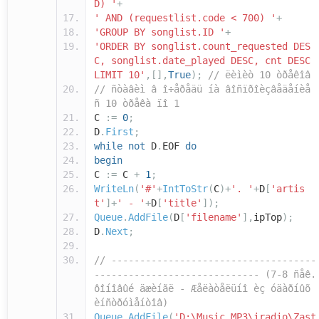
D) '
+
' AND (requestlist.code < 700) '
+
'GROUP BY songlist.ID '
+
'ORDER BY songlist.count_requested DES
C, songlist.date_played DESC, cnt DESC
LIMIT 10'
,[],
True
);
// ëèìèò 10 òðåêîâ
// ñòàâèì â î÷åðåäü íà âîñïðîèçâåäåíèå
ñ 10 òðåêà ïî 1
C
:=
0
;
D
.
First
;
while
not
D
.
EOF
do
begin
C
:=
C
+
1
;
WriteLn
(
'#'
+
IntToStr
(
C
)+
'. '
+
D
[
'artis
t'
]+
' - '
+
D
[
'title'
]);
Queue
.
AddFile
(
D
[
'filename'
],
ipTop
);
D
.
Next
;
// ------------------------------------
----------------------------- (7-8 ñåê.
ôîíîâûé äæèíãë - Æåëàòåëüíî èç óäàðíûõ
èíñòðóìåíòîâ)
Queue
.
AddFile
(
'D:\Music MP3\iradio\Zast