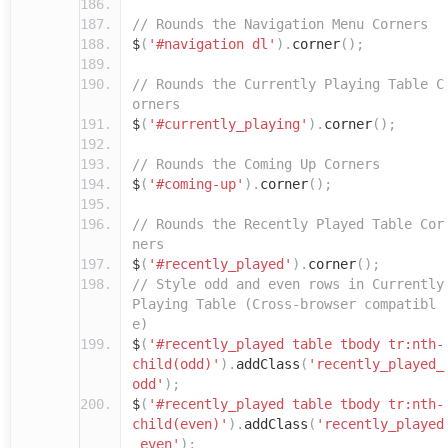
// Rounds the Navigation Menu Corners
$
(
'#navigation dl'
).
corner
();
// Rounds the Currently Playing Table C
orners
$
(
'#currently_playing'
).
corner
();
// Rounds the Coming Up Corners
$
(
'#coming-up'
).
corner
();
// Rounds the Recently Played Table Cor
ners
$
(
'#recently_played'
).
corner
();
// Style odd and even rows in Currently
Playing Table (Cross-browser compatibl
e)
$
(
'#recently_played table tbody tr:nth-
child(odd)'
).
addClass
(
'recently_played_
odd'
);
$
(
'#recently_played table tbody tr:nth-
child(even)'
).
addClass
(
'recently_played
_even'
);