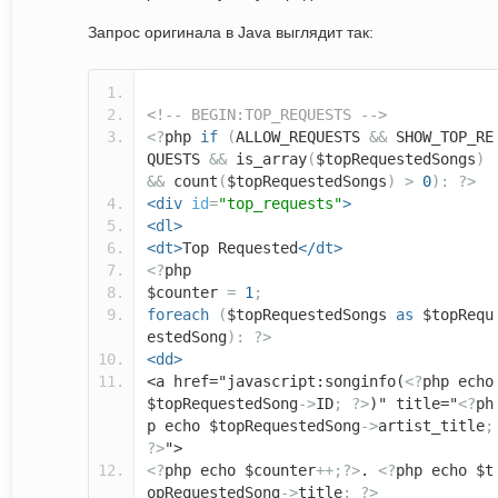
Запрос оригинала в Java выглядит так:
<!-- BEGIN:TOP_REQUESTS -->
<?
php
if
(
ALLOW_REQUESTS
&&
SHOW_TOP_RE
QUESTS
&&
is_array
(
$topRequestedSongs
)
&&
count
(
$topRequestedSongs
)
>
0
):
?>
<div
id
=
"top_requests"
>
<dl>
<dt>
Top Requested
</dt>
<?
php
$counter
=
1
;
foreach
(
$topRequestedSongs
as
$topRequ
estedSong
):
?>
<dd>
<a href="javascript:songinfo(
<?
php echo
$topRequestedSong
->
ID
;
?>
)" title="
<?
ph
p echo $topRequestedSong
->
artist_title
;
?>
">
<?
php echo $counter
++;?>
.
<?
php echo $t
opRequestedSong
->
title
;
?>