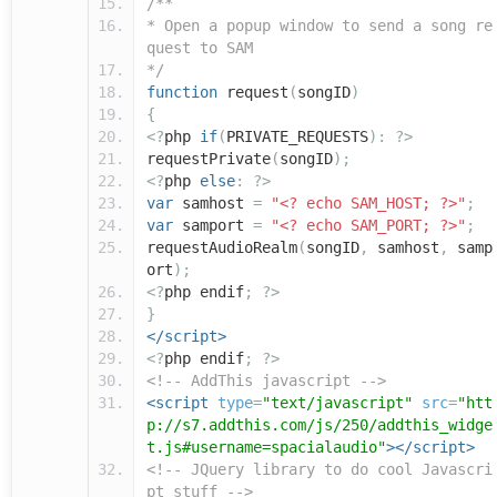
/**
* Open a popup window to send a song re
quest to SAM
*/
function
request
(
songID
)
{
<?
php
if
(
PRIVATE_REQUESTS
):
?>
requestPrivate
(
songID
);
<?
php
else
:
?>
var
samhost
=
"<? echo SAM_HOST; ?>"
;
var
samport
=
"<? echo SAM_PORT; ?>"
;
requestAudioRealm
(
songID
,
samhost
,
samp
ort
);
<?
php endif
;
?>
}
</script>
<?
php endif
;
?>
<!-- AddThis javascript -->
<script
type
=
"text/javascript"
src
=
"htt
p://s7.addthis.com/js/250/addthis_widge
t.js#username=spacialaudio"
></script>
<!-- JQuery library to do cool Javascri
pt stuff -->