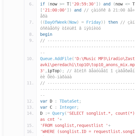
if
(
now
>=
T
[
'20:59:30'
])
and
(
now
<=
T
[
'21:00:00'
])
and
// çàïóñê â 21:00 âå÷
åðà
((
DayOfWeek
(
Now
)
=
Friday
))
then
// çàï
óñêàåòñÿ òîëüêî â ïÿòíèöó
begin
// ------------------------------------
---------------------------------------
--
Queue
.
AddFile
(
'D:\Music MP3\iradio\Zast
avki\peredachi\top10\top10_anons_mix.mp
3'
,
ipTop
);
// ãîëîñ âåäóùåãî î çàâåðøåí
èè Õèò-ïàðàäà
// ------------------------------------
---------------------------------------
--
var
D
:
TDataSet
;
var
C
:
Integer
;
D
:=
Query
(
'SELECT songlist.*, count(*)
as cnt '
+
'FROM songlist,requestlist '
+
'WHERE (songlist.ID = requestlist.songI