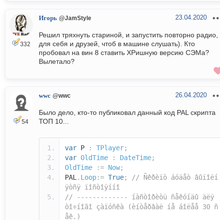
23.04.2020
Игорь
@JamStyle
Решил тряхнуть стариной, и запустить повторно радио,
для себя и друзей, чтоб в машине слушать). Кто
332
пробовал на вин 8 ставить ХРишную версию СЭМа?
Вылетало?
26.04.2020
wwc
@wwc
Было дело, кто-то публиковал данный код PAL скрипта
ТОП 10...
54
var
P
:
TPlayer
;
var
OldTime
:
DateTime
;
OldTime
:=
Now
;
PAL
.
Loop
:=
True
;
// Ñêðèïò áóäåò âûïîëí
ÿòñÿ ïîñòîÿííî
// ------------- íàñòîðèòü ñåêóíäû äëÿ
òî÷íîãî çàïóñêà (èíòåðâàë íå áîëåå 30 ñ
åê.)