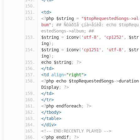
<td>
<?
php $string
=
"$topRequestedSongs->al
bum"
;
## Ñòàðîå çíà÷åíèå: echo $topRequ
estedSongs->album; ##
$string
=
iconv
(
'utf-8'
,
'cp1252'
,
$str
ing
);
$string
=
iconv
(
'cp1251'
,
'utf-8'
,
$str
ing
);
echo $string
;
?>
</td>
<td
align
=
"right"
>
<?
php echo $topRequestedSongs
->
duration
Display
;
?>
</td>
</tr>
<?
php endforeach
;
?>
</tbody>
</table>
</div>
<!-- END:RECENTLY PLAYED -->
<?
php endif
;
?>