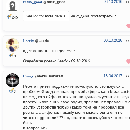
08.10.2016
radio_good
@radio_good
не судьба посмотреть ?
See log for more detalis.
245
09.10.2016
Leerix
@Leerix
адекватность...ты гдееееее
3
Отредактировано Leerix -
09.10.2016
13.04.2017
Синед
@denis_bahareff
Ребята привет подскажите пожалуйста, столкнулся с
проблемой когда вещаю прямой эфир с sam broadcaste
2
ни с одного айфона так и не получилось услышать звук
прослушивая с них свое радио, трек пишет правильно 
других устройств(любых) каких тока не пробовал все
ровно а с айфонов никак!у меня мысль одна они не
читают ogg чтоли??? подскажите пожалуйста что може
быть
и вопрос №2