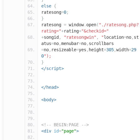
else
{
ratesong
=
0
;
}
ratesong
=
window
.
open
(
"./ratesong.php?
rating="
+
rating
+
"&checkid="
+
songid
,
"ratesongwin"
,
"
location
=
no
,
st
atus
=
no
,
menubar
=
no
,
scrollbars
=
no
,
resizeable
=
yes
,
height
=
305
,
width
=
29
0
");
}
</script>
</head>
<body>
<!-- BEGIN:PAGE -->
<div
id
=
"page"
>