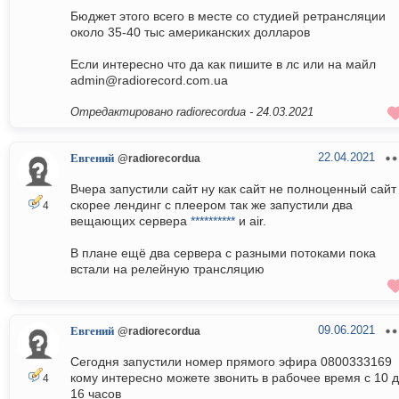
Бюджет этого всего в месте со студией ретрансляции
около 35-40 тыс американских долларов
Если интересно что да как пишите в лс или на майл
admin@radiorecord.com.ua
Отредактировано radiorecordua -
24.03.2021
22.04.2021
Евгений
@radiorecordua
Вчера запустили сайт ну как сайт не полноценный сайт
скорее лендинг с плеером так же запустили два
4
вещающих сервера
**********
и air.
В плане ещё два сервера с разными потоками пока
встали на релейную трансляцию
09.06.2021
Евгений
@radiorecordua
Сегодня запустили номер прямого эфира 0800333169
кому интересно можете звонить в рабочее время с 10 
4
16 часов