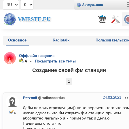
Авторизация
VMESTE.EU
Основное
Radiotalk
Пользовательско
Оффлайн вещание
4 •
Посмотреть все темы
Создание своей фм станции
1
24.03.2021
Евгений
@radiorecordua
Дабы помочь страждущим)) ниже перечень того что ва
нужно сделать что бы открыть фм станцию при чем
4
абсолютно легально я к примеру так и делаю
Начинаем с того что
Пишем устав тов