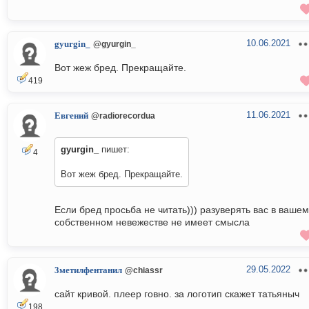
10.06.2021
gyurgin_
@gyurgin_
Вот жеж бред. Прекращайте.
419
11.06.2021
Евгений
@radiorecordua
gyurgin_
пишет:
4
Вот жеж бред. Прекращайте.
Если бред просьба не читать))) разуверять вас в вашем
собственном невежестве не имеет смысла
29.05.2022
3метилфентанил
@chiassr
сайт кривой. плеер говно. за логотип скажет татьяныч
198