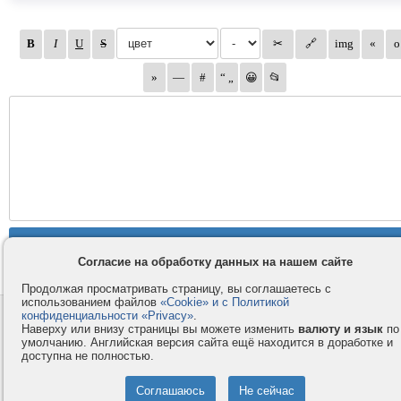
Согласие на обработку данных на нашем сайте
Продолжая просматривать страницу, вы соглашаетесь с
использованием файлов
«Cookie» и с Политикой
конфиденциальности «Privacy»
.
Контакты
Privacy и Cookie
Наверху или внизу страницы вы можете изменить
валюту и язык
по
Компания
Правила и условия
умолчанию. Английская версия сайта ещё находится в доработке и
доступна не полностью.
Услуги
Помощь
Как оплатить
Форумы