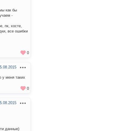
мы как бы
учаем -
, пк, хосте,
дки, все ошибки
0
5.08.2015
о у меня таких
0
5.08.2015
сти данные)