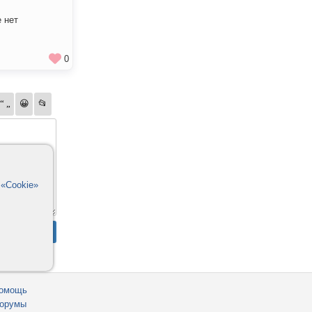
е нет
0
в
«Cookie»
омощь
орумы