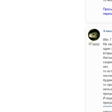
то мо
Прось
перез
Алекс
Win 7
Не хв
6600
один 
вторы
Автоз
скоре
нет,
то ес
после
будем
то пр
нельз
прогр
И еще
прогр
*******
запус