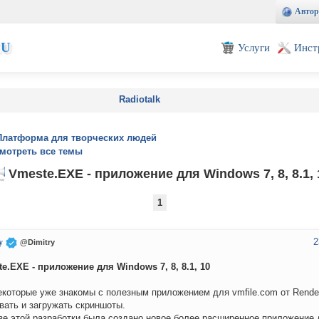
Автор
EU
Услуги
Инст
Radiotalk
Платформа для творческих людей
мотреть все темы
Vmeste.EXE - приложение для Windows 7, 8, 8.1, 
1
2
y
@Dimitry
e.EXE - приложение для Windows 7, 8, 8.1, 10
екоторые уже знакомы с полезным приложением для vmfile.com от Render
вать и загружать скриншоты.
зе этой разработки была создано новое более расширенное приложение 