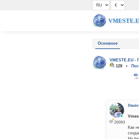
VMESTE.
Основное
VMESTE.EU - 
128 •
Пос
Dimitr
Vmest
20093
Как н
созда
На ба