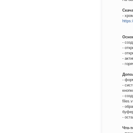
Скач
- хро
https:
Осно
- соз
- отк
- отк
- акт
- гор
Допо
- фор
- сис
кнопк
- соз
files
- обр
буфер
- ост
Что-т