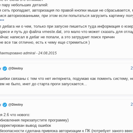
 пару небольших деталей:
и сеть пропадает, авторизация по правой кнопки мыши не сбрасывается, 
мся авторизованными, при этом если попытаться загрузить картинку пол
***
л дебага ни о чем, только при запуске пишеться туда информация о юзере
дресе и путь до файла vmeste.dat, это мало что может сказать для отла
ейчас написал в дебаг не попали, а это затруднит поиск причин
не все так отлично, есть к чему еще стремиться )
актировано admiral -
24.08.2015
2
y
@Dimitry
шибки связаны с тем что нет интернета, подумаю как поменть систему, н
ем не было, инет до старта проги запускается...
2
y
@Dimitry
я 2.6 что нового:
обновления перезапустите программу)
корректирован вывод ошибок
 безопасности сделана привязка авторизации к ПК (потребует заного вве