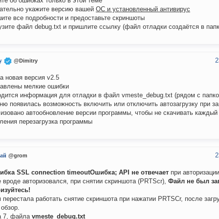
ите об ошибках только в этой теме
зательно укажите версию вашей
ОС и установленный антивирус
шите все подробности и предоставьте скриншоты
рузите файл debug.txt и пришлите ссылку (файл отладки создаётся в пап
2
y
@Dimitry
 новая версия v2.5
равлены мелкие ошибки
одится информация для отладки в файл vmeste_debug.txt (рядом с папко
еню появилась возможность включить или отключить автозагрузку при з
лизовано автообновление версии программы, чтобы не скачивать каждый 
ления перезагрузка программы
2
ай
@grom
ибка SSL connection timeoutОшибка; API не отвечает
при авторизаци
 вроде авторизовался, при снятии скриншота (PRTScr),
Файл не был за
изуйтесь!
 перестала работать снятие скриншота при нажатии PRTSCr, после загр
 обзор.
а 7, файла
vmeste_debug.txt