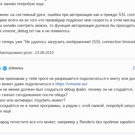
е заново попробую еще.
ренес на системный диск, ошибка при авторизации как и прежде SSL conne
орее всего из-за того что провайдер подрезал мне скорость в этом меся
 онлайн смотреть можно, то функция авторизации должна бы проходить
 vmeste_debug.txt так и не появилось
е теперь уже "Не удалось загрузить изображение! (SSL connection timeout
актировано grom -
23.08.2015
2
y
@Dimitry
ем признакам у тебя проге не разрешается подключаться к инету или днс
не может даже подключиться к
https://vmeste.eu/
м не менее должен был создаться debug файл, почему он не создаётся,
 скачал сегодняшнюю после обеда?
ол или антивирус отрубить может?
создаётся не в папке программы, а рядом с этой папкой, попробуй запус
х ещё.
арод потестите все кто может, например у Render'а без проблем заработа