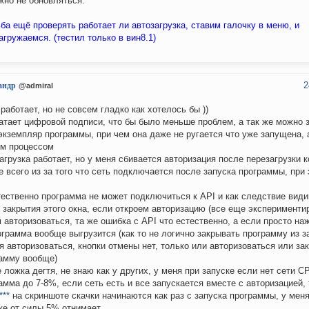
жно не обновляться.
ба ещё проверять работает ли автозагрузка, ставим галочку в меню, и
агружаемся. (тестил только в вин8.1)
2
андр
@admiral
 работает, но не совсем гладко как хотелось бы ))
атает цифровой подписи, что бы было меньше проблем, а так же можно 
экземпляр программы, при чем она даже не ругается что уже запущена, 
м процессом
агрузка работает, но у меня сбивается авторизация после перезагрузки 
е всего из за того что сеть подключается после запуска программы, при
тественно программа не может подключиться к API и как следствие вид
 закрытия этого окна, если откроем авторизацию (все еще экспериментир
 авторизоваться, та же ошибка с API что естественно, а если просто на
ограмма вообще выгрузится (как то не логично закрывать программу из за
я авторизоваться, кнопки отмены нет, только или авторизоваться или за
амму вообще)
 ложка дегтя, не знаю как у других, у меня при запуске если нет сети C
амма до 7-8%, если сеть есть и все запускается вместе с авторизацией, 
***
на скриншоте скачки начинаются как раз с запуска программы, у меня
ке от силы 5% отнимает