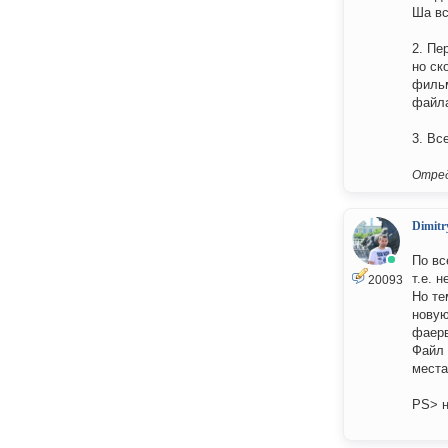
Ша вс
2. Пе
но ск
фильм
файла
3. Вс
Отред
Dimitr
По вс
т.е. 
20093
Но те
новую
фаерв
Файл 
места
PS> н