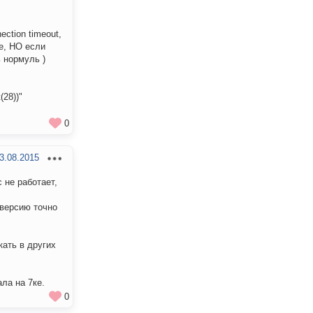
ction timeout,
це, НО если
 нормуль )
(28))"
0
3.08.2015
 не работает,
 версию точно
кать в других
ла на 7ке.
0