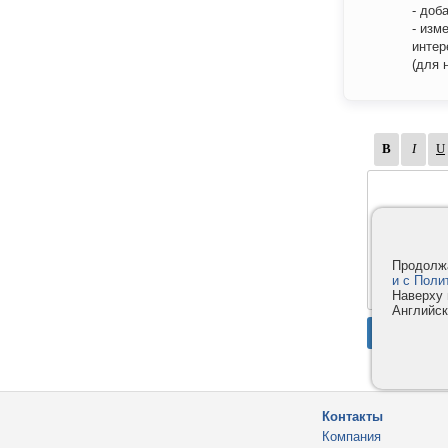
- доб
- изм
интер
(для 
Продолжа
и с Поли
Наверху 
Английск
Контакты
Компания