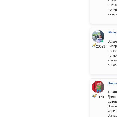
- пиш
- обя
- опи
- заг
Dimitr
Вышла
- исп
20093
- выв
- в м
- реа
обнов
Никол
1.
Ош
Далее
3173
автор
Потом
через
Винд