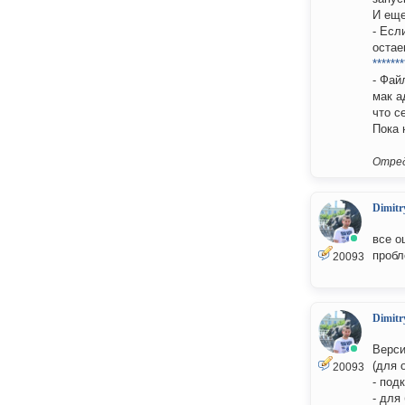
И еще
- Есл
остае
*******
- Фай
мак а
что с
Пока 
Отред
Dimitr
все о
пробл
20093
Dimitr
Верси
(для 
20093
- под
- для