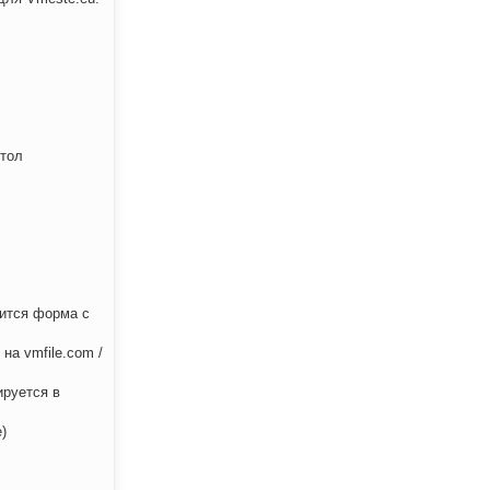
стол
дится форма с
на vmfile.com /
ируется в
)