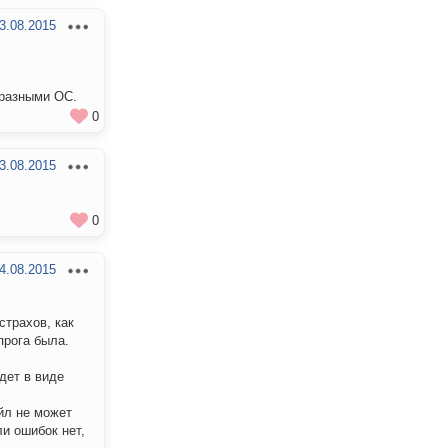
3.08.2015
 разными ОС.
0
3.08.2015
0
4.08.2015
страхов, как
прога была.
дет в виде
йл не может
ли ошибок нет,