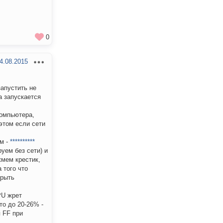
0
4.08.2015
запустить не
а запускается
компьютера,
 этом если сети
им -
**********
уем без сети) и
жмем крестик,
 того что
крыть
PU жрет
то до 20-26% -
 FF при