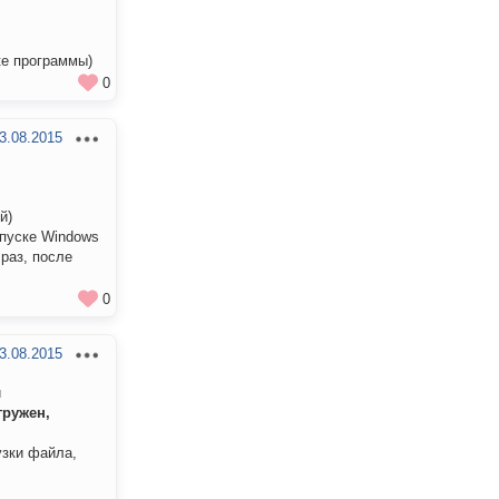
ке программы)
0
3.08.2015
й)
апуске Windows
раз, после
0
3.08.2015
и
гружен,
узки файла,