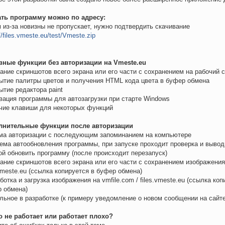
ать программу можно по адресу:
м из-за новизны не пропускает, нужно подтвердить скачивание
//files.vmeste.eu/test/Vmeste.zip
вные функции без авторизации на Vmeste.eu
дание скриншотов всего экрана или его части с сохранением на рабочий 
рытие палитры цветов и получения HTML кода цвета в буфер обмена
рытие редактора paint
ивация программы для автозагрузки при старте Windows
ячие клавиши для некоторых функций
лнительные функции после авторизации
ма авторизации с последующим запоминанием на компьютере
тема автообновления программы, при запуске проходит проверка и выво
ой обновить программу (после происходит перезапуск)
дание скриншотов всего экрана или его части с сохранением изображения 
.vmeste.eu (ссылка копируется в буфер обмена)
аботка и загрузка изображения на vmfile.com / files.vmeste.eu (ссылка коп
 обмена)
альное в разработке (к примеру уведомление о новом сообщении на сайте
о не работает или работает плохо?