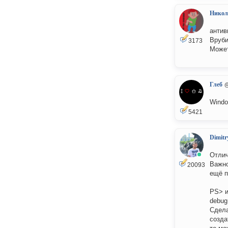
Никол
антив
Вруби
3173
Может
Глеб
Windo
5421
Dimitr
Отлич
Важно
20093
ещё п
PS> и
debug.
Сдела
созда