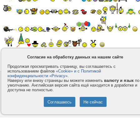
1-100
101-200
201-300
301-400
401-500
501-600
601-700
701-8
Согласие на обработку данных на нашем сайте
801-900
901-1000
1001-1100
1101-1155
Продолжая просматривать страницу, вы соглашаетесь с
использованием файлов
«Cookie» и с Политикой
конфиденциальности «Privacy»
.
Контакты
Privacy и Cookie
Наверху или внизу страницы вы можете изменить
валюту и язык
по
умолчанию. Английская версия сайта ещё находится в доработке и
Компания
Правила и условия
доступна не полностью.
Услуги
Помощь
Как оплатить
Форумы
© 2008-2026
VMESTE.EU
- Все права защищены.