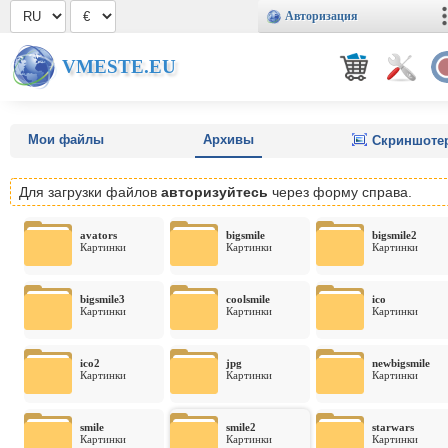
Авторизация
VMESTE.EU
Мои файлы
Архивы
Скриншоте
Для загрузки файлов
авторизуйтесь
через форму справа.
avators
bigsmile
bigsmile2
Картинки
Картинки
Картинки
bigsmile3
coolsmile
ico
Картинки
Картинки
Картинки
ico2
jpg
newbigsmile
Картинки
Картинки
Картинки
smile
smile2
starwars
Картинки
Картинки
Картинки