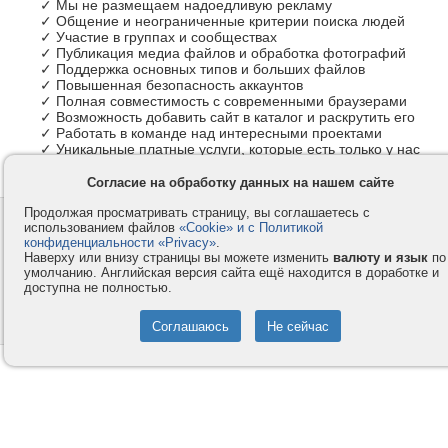
✓ Мы не размещаем надоедливую рекламу
✓ Общение и неограниченные критерии поиска людей
✓ Участие в группах и сообществах
✓ Публикация медиа файлов и обработка фотографий
✓ Поддержка основных типов и больших файлов
✓ Повышенная безопасность аккаунтов
✓ Полная совместимость с современными браузерами
✓ Возможность добавить сайт в каталог и раскрутить его
✓ Работать в команде над интересными проектами
✓ Уникальные платные услуги, которые есть только у нас
Согласие на обработку данных на нашем сайте
Продолжая просматривать страницу, вы соглашаетесь с
Контакты
Privacy и Cookie
использованием файлов
«Cookie» и с Политикой
Компания
Правила и условия
конфиденциальности «Privacy»
.
Наверху или внизу страницы вы можете изменить
валюту и язык
по
Услуги
Помощь
умолчанию. Английская версия сайта ещё находится в доработке и
доступна не полностью.
Как оплатить
Форумы
© 2008-2026
VMESTE.EU
- Все права защищены.