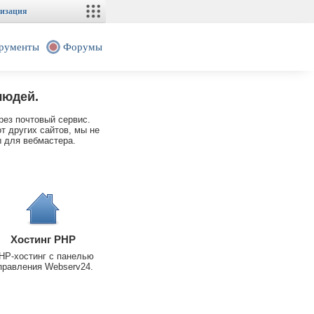
изация
рументы
Форумы
людей.
рез почтовый сервис.
т других сайтов, мы не
 для вебмастера.
Хостинг PHP
HP-хостинг с панелью
правления Webserv24.