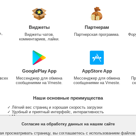
Виджеты
Партнерам
P-
Виджеты чатов,
Партнерская программа.
Фор
комментариев, лайки.
GooglePlay App
AppStore App
всех
Мессенджер для обмена
Мессенджер для обмена
Пр
сообщениями на Vmeste.
сообщениями на Vmeste.
ск
Наши основные преимущества
✓ Лёгкий вес страниц и хорошая скорость загрузки
✓ Удобный и приятный интерфейс, интерактивность
✓ Мы не размещаем надоедливую рекламу
✓ Общение и неограниченные критерии поиска людей
Согласие на обработку данных на нашем сайте
✓ Участие в группах и сообществах
✓ Публикация медиа файлов и обработка фотографий
я просматривать страницу, вы соглашаетесь с использованием файло
✓ Поддержка основных типов и больших файлов