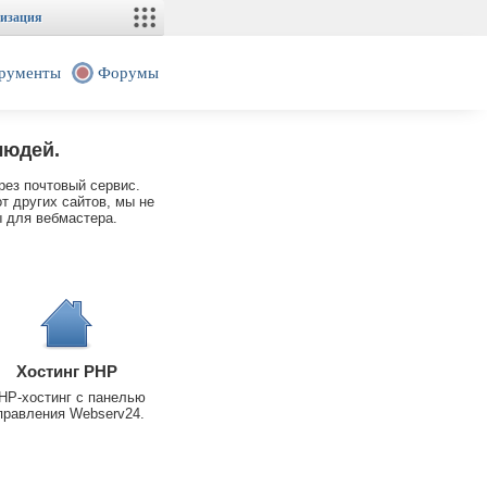
изация
рументы
Форумы
людей.
рез почтовый сервис.
т других сайтов, мы не
 для вебмастера.
Хостинг PHP
HP-хостинг с панелью
правления Webserv24.