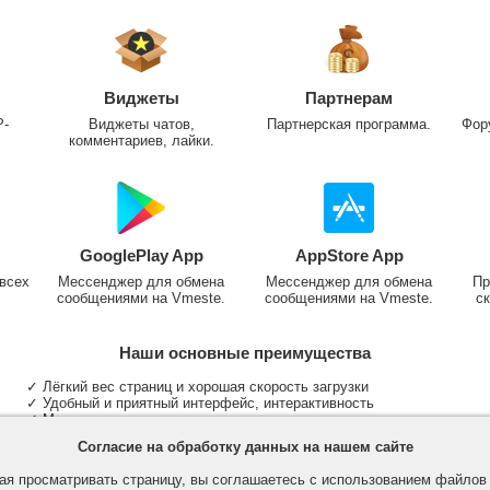
Виджеты
Партнерам
P-
Виджеты чатов,
Партнерская программа.
Фор
комментариев, лайки.
GooglePlay App
AppStore App
всех
Мессенджер для обмена
Мессенджер для обмена
Пр
сообщениями на Vmeste.
сообщениями на Vmeste.
ск
Наши основные преимущества
✓ Лёгкий вес страниц и хорошая скорость загрузки
✓ Удобный и приятный интерфейс, интерактивность
✓ Мы не размещаем надоедливую рекламу
✓ Общение и неограниченные критерии поиска людей
Согласие на обработку данных на нашем сайте
✓ Участие в группах и сообществах
✓ Публикация медиа файлов и обработка фотографий
я просматривать страницу, вы соглашаетесь с использованием файло
✓ Поддержка основных типов и больших файлов