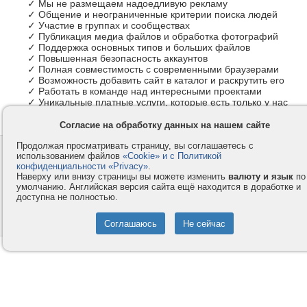
✓ Мы не размещаем надоедливую рекламу
✓ Общение и неограниченные критерии поиска людей
✓ Участие в группах и сообществах
✓ Публикация медиа файлов и обработка фотографий
✓ Поддержка основных типов и больших файлов
✓ Повышенная безопасность аккаунтов
✓ Полная совместимость с современными браузерами
✓ Возможность добавить сайт в каталог и раскрутить его
✓ Работать в команде над интересными проектами
✓ Уникальные платные услуги, которые есть только у нас
Согласие на обработку данных на нашем сайте
Продолжая просматривать страницу, вы соглашаетесь с
Контакты
Privacy и Cookie
использованием файлов
«Cookie» и с Политикой
Компания
Правила и условия
конфиденциальности «Privacy»
.
Наверху или внизу страницы вы можете изменить
валюту и язык
по
Услуги
Помощь
умолчанию. Английская версия сайта ещё находится в доработке и
доступна не полностью.
Как оплатить
Форумы
© 2008-2026
VMESTE.EU
- Все права защищены.