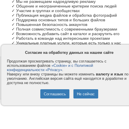
✓ Мы не размещаем надоедливую рекламу
✓ Общение и неограниченные критерии поиска людей
✓ Участие в группах и сообществах
✓ Публикация медиа файлов и обработка фотографий
✓ Поддержка основных типов и больших файлов
✓ Повышенная безопасность аккаунтов
✓ Полная совместимость с современными браузерами
✓ Возможность добавить сайт в каталог и раскрутить его
✓ Работать в команде над интересными проектами
✓ Уникальные платные услуги, которые есть только у нас
Согласие на обработку данных на нашем сайте
Продолжая просматривать страницу, вы соглашаетесь с
Контакты
Privacy и Cookie
использованием файлов
«Cookie» и с Политикой
Компания
Правила и условия
конфиденциальности «Privacy»
.
Наверху или внизу страницы вы можете изменить
валюту и язык
по
Услуги
Помощь
умолчанию. Английская версия сайта ещё находится в доработке и
доступна не полностью.
Как оплатить
Форумы
© 2008-2026
VMESTE.EU
- Все права защищены.