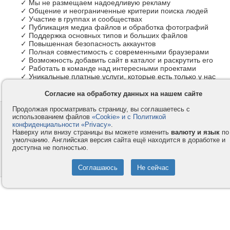
✓ Мы не размещаем надоедливую рекламу
✓ Общение и неограниченные критерии поиска людей
✓ Участие в группах и сообществах
✓ Публикация медиа файлов и обработка фотографий
✓ Поддержка основных типов и больших файлов
✓ Повышенная безопасность аккаунтов
✓ Полная совместимость с современными браузерами
✓ Возможность добавить сайт в каталог и раскрутить его
✓ Работать в команде над интересными проектами
✓ Уникальные платные услуги, которые есть только у нас
Согласие на обработку данных на нашем сайте
Продолжая просматривать страницу, вы соглашаетесь с
Контакты
Privacy и Cookie
использованием файлов
«Cookie» и с Политикой
Компания
Правила и условия
конфиденциальности «Privacy»
.
Наверху или внизу страницы вы можете изменить
валюту и язык
по
Услуги
Помощь
умолчанию. Английская версия сайта ещё находится в доработке и
доступна не полностью.
Как оплатить
Форумы
© 2008-2026
VMESTE.EU
- Все права защищены.