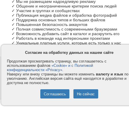
✓ Мы не размещаем надоедливую рекламу
✓ Общение и неограниченные критерии поиска людей
✓ Участие в группах и сообществах
✓ Публикация медиа файлов и обработка фотографий
✓ Поддержка основных типов и больших файлов
✓ Повышенная безопасность аккаунтов
✓ Полная совместимость с современными браузерами
✓ Возможность добавить сайт в каталог и раскрутить его
✓ Работать в команде над интересными проектами
✓ Уникальные платные услуги, которые есть только у нас
Согласие на обработку данных на нашем сайте
Продолжая просматривать страницу, вы соглашаетесь с
Контакты
Privacy и Cookie
использованием файлов
«Cookie» и с Политикой
Компания
Правила и условия
конфиденциальности «Privacy»
.
Наверху или внизу страницы вы можете изменить
валюту и язык
по
Услуги
Помощь
умолчанию. Английская версия сайта ещё находится в доработке и
доступна не полностью.
Как оплатить
Форумы
© 2008-2026
VMESTE.EU
- Все права защищены.