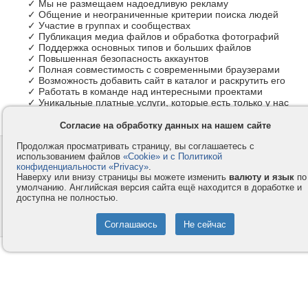
✓ Мы не размещаем надоедливую рекламу
✓ Общение и неограниченные критерии поиска людей
✓ Участие в группах и сообществах
✓ Публикация медиа файлов и обработка фотографий
✓ Поддержка основных типов и больших файлов
✓ Повышенная безопасность аккаунтов
✓ Полная совместимость с современными браузерами
✓ Возможность добавить сайт в каталог и раскрутить его
✓ Работать в команде над интересными проектами
✓ Уникальные платные услуги, которые есть только у нас
Согласие на обработку данных на нашем сайте
Продолжая просматривать страницу, вы соглашаетесь с
Контакты
Privacy и Cookie
использованием файлов
«Cookie» и с Политикой
Компания
Правила и условия
конфиденциальности «Privacy»
.
Наверху или внизу страницы вы можете изменить
валюту и язык
по
Услуги
Помощь
умолчанию. Английская версия сайта ещё находится в доработке и
доступна не полностью.
Как оплатить
Форумы
© 2008-2026
VMESTE.EU
- Все права защищены.