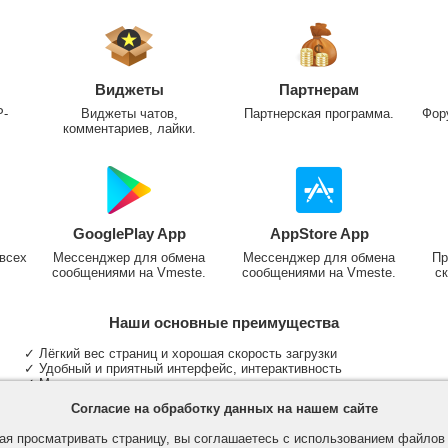
Виджеты
Партнерам
P-
Виджеты чатов,
Партнерская программа.
Фор
комментариев, лайки.
GooglePlay App
AppStore App
всех
Мессенджер для обмена
Мессенджер для обмена
Пр
сообщениями на Vmeste.
сообщениями на Vmeste.
ск
Наши основные преимущества
✓ Лёгкий вес страниц и хорошая скорость загрузки
✓ Удобный и приятный интерфейс, интерактивность
✓ Мы не размещаем надоедливую рекламу
✓ Общение и неограниченные критерии поиска людей
Согласие на обработку данных на нашем сайте
✓ Участие в группах и сообществах
✓ Публикация медиа файлов и обработка фотографий
я просматривать страницу, вы соглашаетесь с использованием файло
✓ Поддержка основных типов и больших файлов