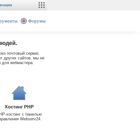
изация
рументы
Форумы
людей.
рез почтовый сервис.
т других сайтов, мы не
 для вебмастера.
Хостинг PHP
HP-хостинг с панелью
правления Webserv24.