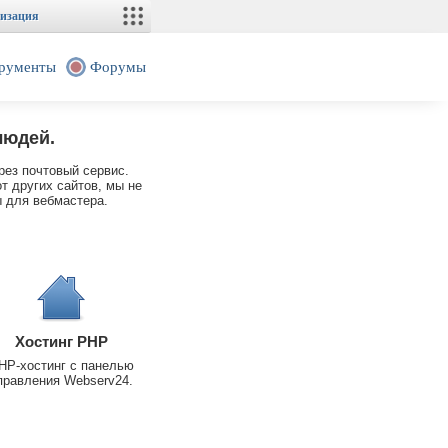
изация
рументы
Форумы
людей.
рез почтовый сервис.
т других сайтов, мы не
 для вебмастера.
Хостинг PHP
HP-хостинг с панелью
правления Webserv24.