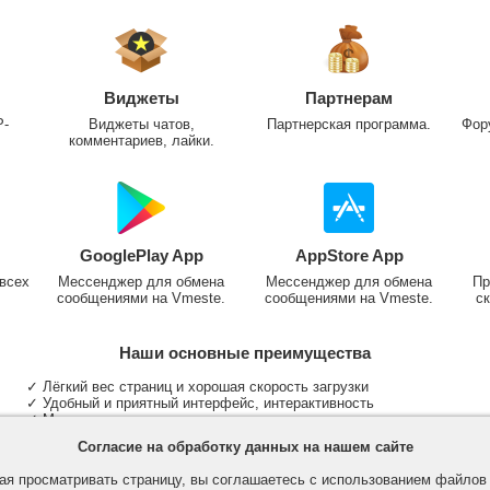
Виджеты
Партнерам
P-
Виджеты чатов,
Партнерская программа.
Фор
комментариев, лайки.
GooglePlay App
AppStore App
всех
Мессенджер для обмена
Мессенджер для обмена
Пр
сообщениями на Vmeste.
сообщениями на Vmeste.
ск
Наши основные преимущества
✓ Лёгкий вес страниц и хорошая скорость загрузки
✓ Удобный и приятный интерфейс, интерактивность
✓ Мы не размещаем надоедливую рекламу
✓ Общение и неограниченные критерии поиска людей
Согласие на обработку данных на нашем сайте
✓ Участие в группах и сообществах
✓ Публикация медиа файлов и обработка фотографий
я просматривать страницу, вы соглашаетесь с использованием файло
✓ Поддержка основных типов и больших файлов