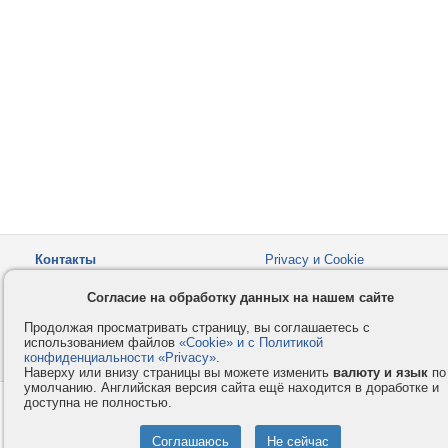
Контакты
Privacy и Cookie
Компания
Правила и условия
Согласие на обработку данных на нашем сайте
Услуги
Помощь
Продолжая просматривать страницу, вы соглашаетесь с
Как оплатить
Форумы
использованием файлов
«Cookie» и с Политикой
конфиденциальности «Privacy»
© 2008-2026
VMESTE.EU
.
- Все права защищены.
Наверху или внизу страницы вы можете изменить
валюту и язык
по
умолчанию. Английская версия сайта ещё находится в доработке и
доступна не полностью.