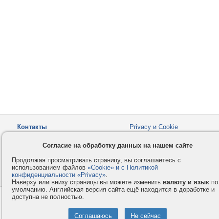
Контакты
Privacy и Cookie
Компания
Правила и условия
Согласие на обработку данных на нашем сайте
Услуги
Помощь
Продолжая просматривать страницу, вы соглашаетесь с
Как оплатить
Форумы
использованием файлов
«Cookie» и с Политикой
конфиденциальности «Privacy»
© 2008-2026
VMESTE.EU
.
- Все права защищены.
Наверху или внизу страницы вы можете изменить
валюту и язык
по
умолчанию. Английская версия сайта ещё находится в доработке и
доступна не полностью.