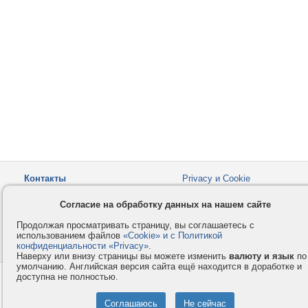
Контакты
Privacy и Cookie
Компания
Правила и условия
Согласие на обработку данных на нашем сайте
Услуги
Помощь
Продолжая просматривать страницу, вы соглашаетесь с
Как оплатить
Форумы
использованием файлов
«Cookie» и с Политикой
конфиденциальности «Privacy»
© 2008-2026
VMESTE.EU
.
- Все права защищены.
Наверху или внизу страницы вы можете изменить
валюту и язык
по
умолчанию. Английская версия сайта ещё находится в доработке и
доступна не полностью.