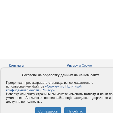
Контакты
Privacy и Cookie
Компания
Правила и условия
Согласие на обработку данных на нашем сайте
Услуги
Помощь
Продолжая просматривать страницу, вы соглашаетесь с
Как оплатить
Форумы
использованием файлов
«Cookie» и с Политикой
конфиденциальности «Privacy»
© 2008-2026
VMESTE.EU
.
- Все права защищены.
Наверху или внизу страницы вы можете изменить
валюту и язык
по
умолчанию. Английская версия сайта ещё находится в доработке и
доступна не полностью.