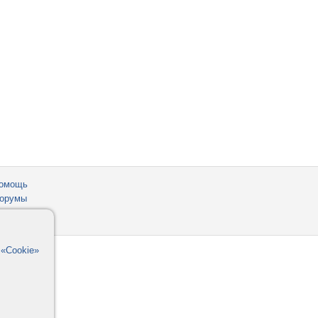
омощь
орумы
в
«Cookie»