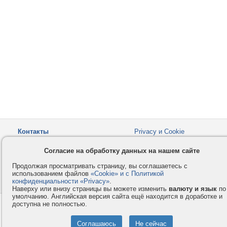
Контакты
Privacy и Cookie
Компания
Правила и условия
Согласие на обработку данных на нашем сайте
Услуги
Помощь
Продолжая просматривать страницу, вы соглашаетесь с
Как оплатить
Форумы
использованием файлов
«Cookie» и с Политикой
конфиденциальности «Privacy»
© 2008-2026
VMESTE.EU
.
- Все права защищены.
Наверху или внизу страницы вы можете изменить
валюту и язык
по
умолчанию. Английская версия сайта ещё находится в доработке и
доступна не полностью.