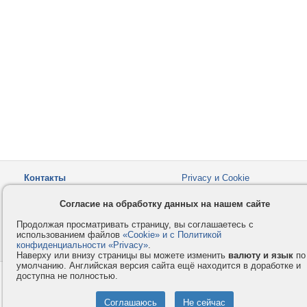
Контакты
Privacy и Cookie
Компания
Правила и условия
Согласие на обработку данных на нашем сайте
Услуги
Помощь
Продолжая просматривать страницу, вы соглашаетесь с
Как оплатить
Форумы
использованием файлов
«Cookie» и с Политикой
конфиденциальности «Privacy»
© 2008-2026
VMESTE.EU
.
- Все права защищены.
Наверху или внизу страницы вы можете изменить
валюту и язык
по
умолчанию. Английская версия сайта ещё находится в доработке и
доступна не полностью.