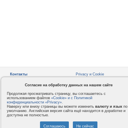
Контакты
Privacy и Cookie
Компания
Правила и условия
Согласие на обработку данных на нашем сайте
Услуги
Помощь
Продолжая просматривать страницу, вы соглашаетесь с
Как оплатить
Форумы
использованием файлов
«Cookie» и с Политикой
конфиденциальности «Privacy»
© 2008-2026
VMESTE.EU
.
- Все права защищены.
Наверху или внизу страницы вы можете изменить
валюту и язык
по
умолчанию. Английская версия сайта ещё находится в доработке и
доступна не полностью.