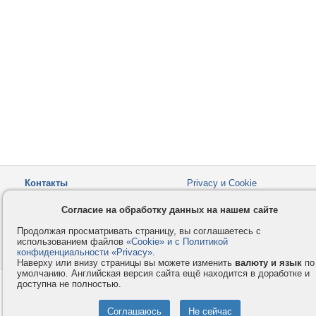
Контакты
Privacy и Cookie
Компания
Правила и условия
Согласие на обработку данных на нашем сайте
Услуги
Помощь
Продолжая просматривать страницу, вы соглашаетесь с
Как оплатить
Форумы
использованием файлов
«Cookie» и с Политикой
конфиденциальности «Privacy»
© 2008-2026
VMESTE.EU
.
- Все права защищены.
Наверху или внизу страницы вы можете изменить
валюту и язык
по
умолчанию. Английская версия сайта ещё находится в доработке и
доступна не полностью.