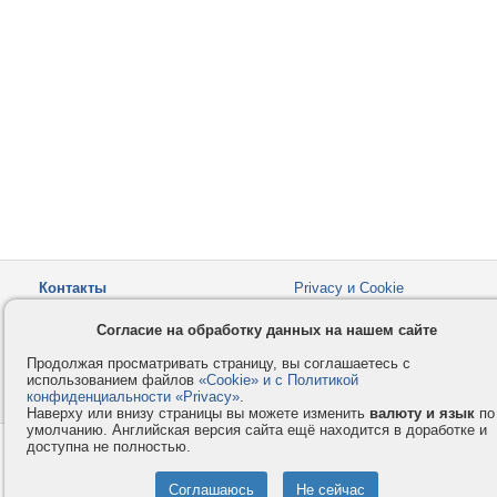
Контакты
Privacy и Cookie
Компания
Правила и условия
Согласие на обработку данных на нашем сайте
Услуги
Помощь
Продолжая просматривать страницу, вы соглашаетесь с
Как оплатить
Форумы
использованием файлов
«Cookie» и с Политикой
конфиденциальности «Privacy»
© 2008-2026
VMESTE.EU
.
- Все права защищены.
Наверху или внизу страницы вы можете изменить
валюту и язык
по
умолчанию. Английская версия сайта ещё находится в доработке и
доступна не полностью.