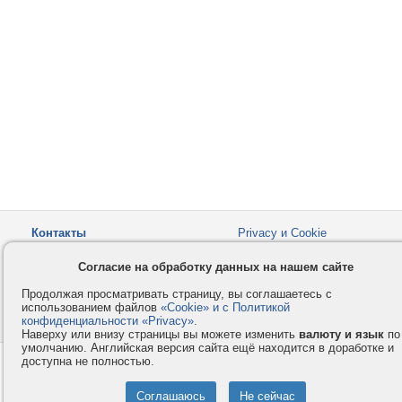
Контакты
Privacy и Cookie
Компания
Правила и условия
Согласие на обработку данных на нашем сайте
Услуги
Помощь
Продолжая просматривать страницу, вы соглашаетесь с
Как оплатить
Форумы
использованием файлов
«Cookie» и с Политикой
конфиденциальности «Privacy»
© 2008-2026
VMESTE.EU
.
- Все права защищены.
Наверху или внизу страницы вы можете изменить
валюту и язык
по
умолчанию. Английская версия сайта ещё находится в доработке и
доступна не полностью.