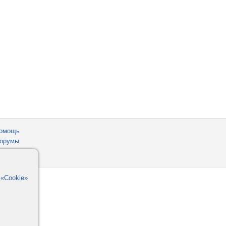
омощь
орумы
в
«Cookie»