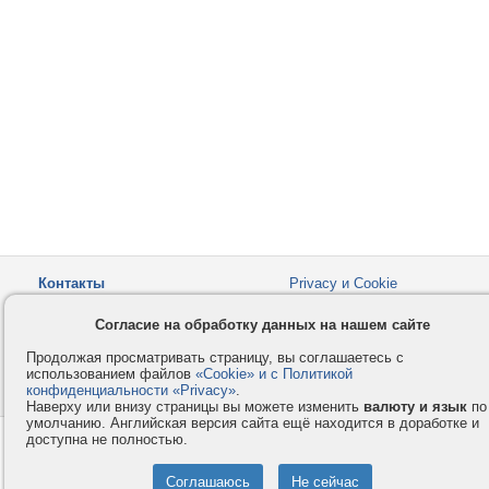
Контакты
Privacy и Cookie
Компания
Правила и условия
Согласие на обработку данных на нашем сайте
Услуги
Помощь
Продолжая просматривать страницу, вы соглашаетесь с
Как оплатить
Форумы
использованием файлов
«Cookie» и с Политикой
конфиденциальности «Privacy»
© 2008-2026
VMESTE.EU
.
- Все права защищены.
Наверху или внизу страницы вы можете изменить
валюту и язык
по
умолчанию. Английская версия сайта ещё находится в доработке и
доступна не полностью.