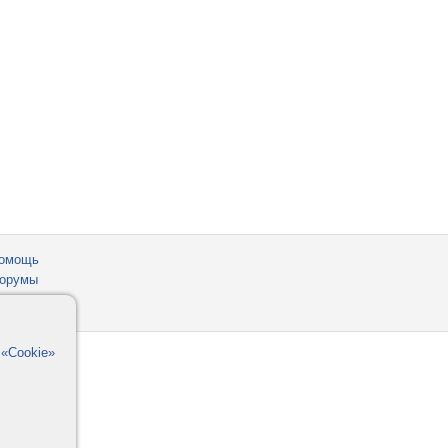
омощь
орумы
в
«Cookie»