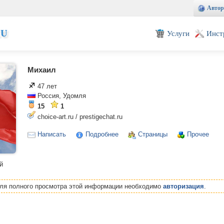
Автор
EU
Услуги
Инст
Михаил
47 лет
Россия, Удомля
15
1
choice-art.ru / prestigechat.ru
Написать
Подробнее
Страницы
Прочее
й
Для полного просмотра этой информации необходимо
авторизация
.