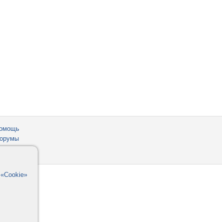
омощь
орумы
в
«Cookie»