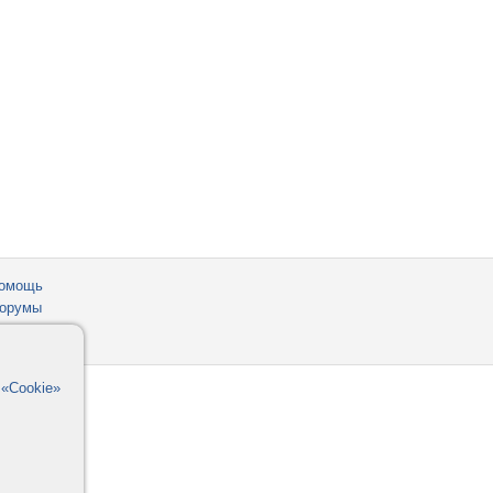
омощь
орумы
в
«Cookie»