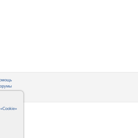
омощь
орумы
в
«Cookie»