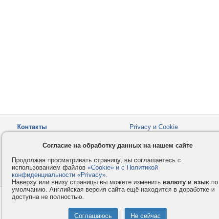
Контакты
Privacy и Cookie
Компания
Правила и условия
Согласие на обработку данных на нашем сайте
Услуги
Помощь
Продолжая просматривать страницу, вы соглашаетесь с
Как оплатить
Форумы
использованием файлов
«Cookie» и с Политикой
конфиденциальности «Privacy»
© 2008-2026
VMESTE.EU
.
- Все права защищены.
Наверху или внизу страницы вы можете изменить
валюту и язык
по
умолчанию. Английская версия сайта ещё находится в доработке и
доступна не полностью.