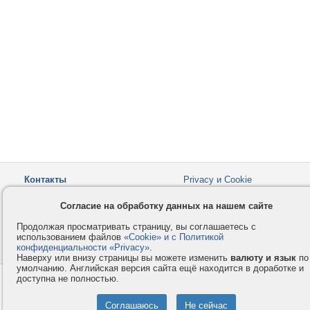
Контакты
Privacy и Cookie
Компания
Правила и условия
Согласие на обработку данных на нашем сайте
Услуги
Помощь
Продолжая просматривать страницу, вы соглашаетесь с
Как оплатить
Форумы
использованием файлов
«Cookie» и с Политикой
конфиденциальности «Privacy»
© 2008-2026
VMESTE.EU
.
- Все права защищены.
Наверху или внизу страницы вы можете изменить
валюту и язык
по
умолчанию. Английская версия сайта ещё находится в доработке и
доступна не полностью.