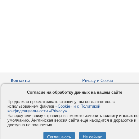
Контакты
Privacy и Cookie
Компания
Правила и условия
Согласие на обработку данных на нашем сайте
Услуги
Помощь
Продолжая просматривать страницу, вы соглашаетесь с
Как оплатить
Форумы
использованием файлов
«Cookie» и с Политикой
конфиденциальности «Privacy»
© 2008-2026
VMESTE.EU
.
- Все права защищены.
Наверху или внизу страницы вы можете изменить
валюту и язык
по
умолчанию. Английская версия сайта ещё находится в доработке и
доступна не полностью.