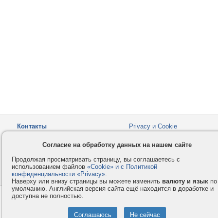
Контакты
Privacy и Cookie
Компания
Правила и условия
Согласие на обработку данных на нашем сайте
Услуги
Помощь
Продолжая просматривать страницу, вы соглашаетесь с
Как оплатить
Форумы
использованием файлов
«Cookie» и с Политикой
конфиденциальности «Privacy»
© 2008-2026
VMESTE.EU
.
- Все права защищены.
Наверху или внизу страницы вы можете изменить
валюту и язык
по
умолчанию. Английская версия сайта ещё находится в доработке и
доступна не полностью.