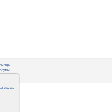
омощь
орумы
в
«Cookie»