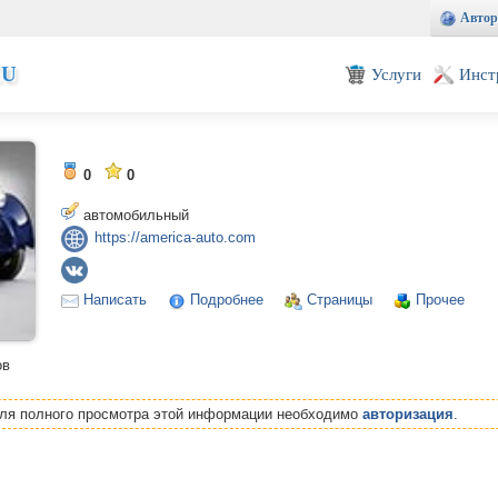
Автор
EU
Услуги
Инст
0
0
автомобильный
https://america-auto.com
Написать
Подробнее
Страницы
Прочее
ов
Для полного просмотра этой информации необходимо
авторизация
.