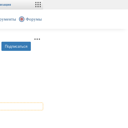
изация
рументы
Форумы