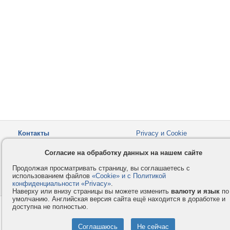
Контакты
Privacy и Cookie
Компания
Правила и условия
Согласие на обработку данных на нашем сайте
Услуги
Помощь
Продолжая просматривать страницу, вы соглашаетесь с
Как оплатить
Форумы
использованием файлов
«Cookie» и с Политикой
конфиденциальности «Privacy»
© 2008-2026
VMESTE.EU
.
- Все права защищены.
Наверху или внизу страницы вы можете изменить
валюту и язык
по
умолчанию. Английская версия сайта ещё находится в доработке и
доступна не полностью.