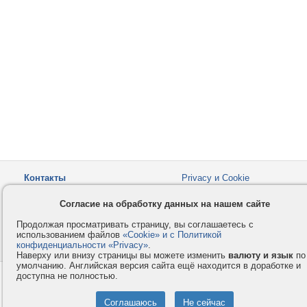
Контакты
Privacy и Cookie
Компания
Правила и условия
Согласие на обработку данных на нашем сайте
Услуги
Помощь
Продолжая просматривать страницу, вы соглашаетесь с
Как оплатить
Форумы
использованием файлов
«Cookie» и с Политикой
конфиденциальности «Privacy»
© 2008-2026
VMESTE.EU
.
- Все права защищены.
Наверху или внизу страницы вы можете изменить
валюту и язык
по
умолчанию. Английская версия сайта ещё находится в доработке и
доступна не полностью.